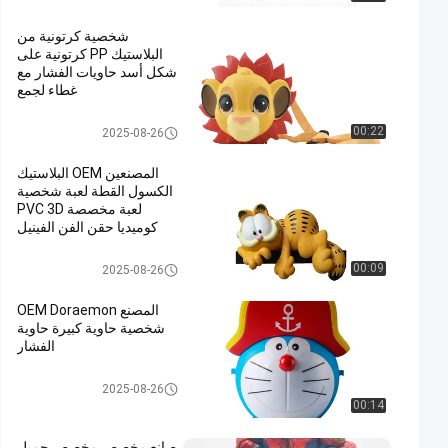
شخصية كرتونية من
البلاستيك PP كرتونية على
شكل أسد حاويات الفشار مع
غطاء لجمع
دلو البوبكورن البلاستيكي
00:22
2025-08-26
المصنعين OEM البلاستيك
الكسول القطة لعبة شخصية
لعبة مخصصة PVC 3D
كوميديا حقن الفن الفينيل
الحيوانات البلاستيكية/لعبة نموذج ا
00:09
2025-08-26
لحيوانات البلاستيكية
المصنع OEM Doraemon
شخصية حاوية كبيرة حاوية
الفشار
دلو البوبكورن البلاستيكي
2025-08-26
00:14
صانع مخصص مخصص جميل