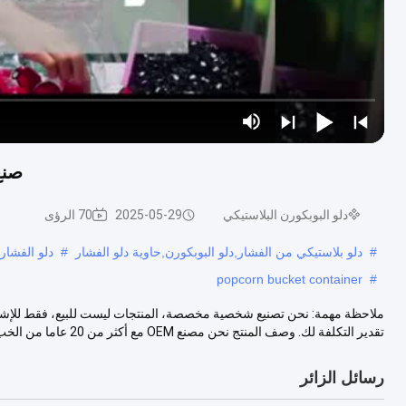
صنع
دلو البوبكورن البلاستيكي
2025-05-29
70 الرؤى
#
دلو بلاستيكي من الفشار,دلو البوبكورن,حاوية دلو الفشار
#
دلو الفشار 
popcorn bucket container
#
ملاحظة مهمة: نحن تصنيع شخصية مخصصة، المنتجات ليست للبيع، فقط للإشارة
تقدير التكلفة لك. وصف المنتج نحن مصنع OEM مع أكثر من 20 عاما من الخب...
رسائل الزائر