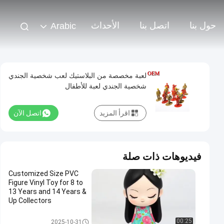
حول بنا
اتصل بنا
الأحداث
Arabic
لعبة مخصصة من البلاستيك لعب شخصية الجندي
شخصية الجندي لعبة للأطفال
اقرأ المزيد
اتصل الآن
فيديوهات ذات صلة
Customized Size PVC
Figure Vinyl Toy for 8 to
13 Years and 14 Years &
Up Collectors
لعبة بلاستيكية مخصصة / لعبة PV
00:25
2025-10-31