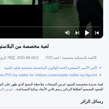
لعبة مخصصة من البلاست
لعبة بلاستيكية مخصصة / لعبة PVC
2025-08-26
70 الرؤى
#
كأس الأنمي المصغرة,أقنعة الهالوين المخصصة,شخصية فيلم عالمية
ine,PVC toy soldier for children,customizable soldier toy figurine
#
للجنود التصميم أعطاها الزبائن رسم ثلاثي الأبعاد يمكننا المساعدة ...
عرض المز
رسائل الزائر