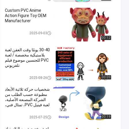
C
Custom PVC Anime
Action Figure Toy OEM
Manufacturer
لعبة بلاستيكية مخصصة / لعبة PV
2025-09-03
C
00:12
30-40 يومًا وقت العفن لعبة
بلاستيكية مخصصة / لعبة
PVC للجنسين موضوع فيلم
تلفزيوني
لعبة بلاستيكية مخصصة / لعبة PV
00:09
2025-08-26
C
شخصيات حركة ثلاثية الأبعاد
مطبوعة حسب الطلب من
الشركة المصنعة الأصلية،
لعبة فينيل PVC، تمثال فني،
تصميم قابل للتخصيص
لعبة بلاستيكية مخصصة / لعبة PV
00:19
2025-07-25
C
لعبة مخصصة من البلاستيك