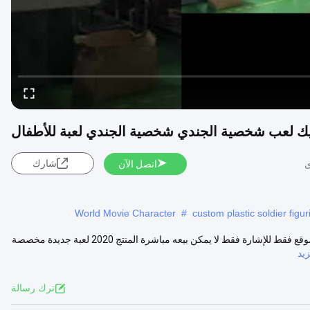
يك لعب شخصية الجندي شخصية الجندي لعبة للأطفال
شارك
اتصل الآن
World Movie Character
#
custom plastic soldier figur
لعبة جديدة مخصصة للجنود عرض المنتجات ملاحظة المنتج الذي ظهر على الموقع فقط للإشارة فقط لا يمكن بيعه مباشرة المنتج 2020 لعبة جديدة مخصصة
يد
ترك رسالة