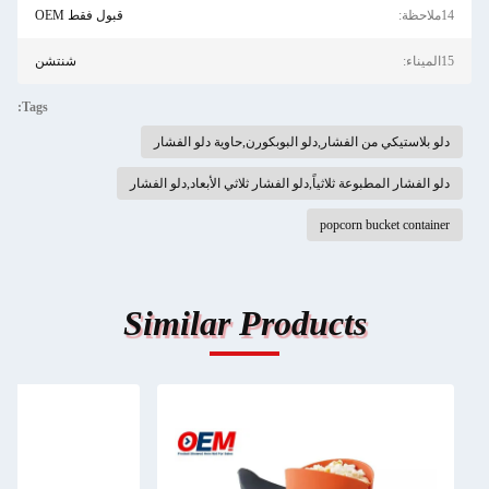
14ملاحظة:
قبول فقط OEM
15الميناء:
شنتشن
Tags:
دلو بلاستيكي من الفشار,دلو البوبكورن,حاوية دلو الفشار
دلو الفشار المطبوعة ثلاثياً,دلو الفشار ثلاثي الأبعاد,دلو الفشار
popcorn bucket container
Similar Products