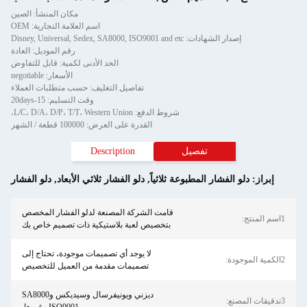
مكان المنشأ: الصين
اسم العلامة التجارية: OEM
إصدار الشهادات: Disney, Universal, Sedex, SA8000, ISO9001 and etc
رقم الموديل: العادة
الحد الأدنى لكمية: قابل للتفاوض
الأسعار: negotiable
تفاصيل التغليف: حسب متطلبات العملاء
وقت التسليم: 15-20days
شروط الدفع: L/C، D/A، D/P، T/T، Western Union،
القدرة على العرض: 100000 قطعة / الشهر
تفصيل
Description
إبراز:
دلو الفشار المطبوعة ثلاثياً
,
دلو الفشار ثلاثي الأبعاد
,
دلو الفشار
قامت الشركة المصنعة لدلو الفشار المخصص
1اسم المنتج:
بتخصيص لعبة بلاستيكية ذات تصميم خاص بك
لا يوجد أي تصميمات موجودة، تحتاج إلى
2الكمية الموجودة:
تصميمات مقدمة من العميل للتخصيص
ديزني ويونيفرسال وسيديكس وSA8000
3تدقيقات المصنع: