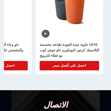
OEM حاوية جيدة الجودة طباعة مخصصة
دلو وعاء الفش
البلاستيك كرتون البوبكورن دلو حوض كوب
والمخصص على ش
مع غطاء للترويج
احصل على أفضل سعر
احصل على
الاتصال