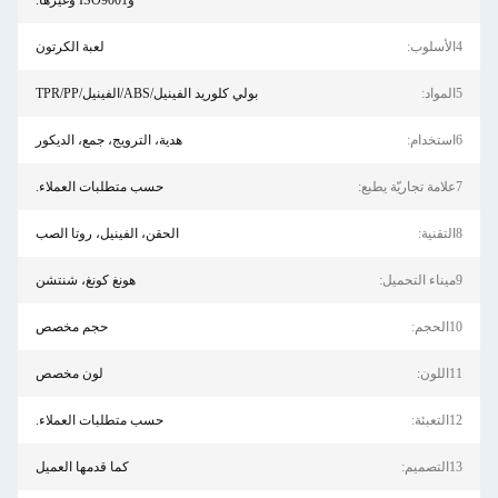
وISO9001 وغيرها.
4الأسلوب:
لعبة الكرتون
5المواد:
بولي كلوريد الفينيل/ABS/الفينيل/TPR/PP
6استخدام:
هدية، الترويج، جمع، الديكور
7علامة تجاريّة يطبع:
حسب متطلبات العملاء.
8التقنية:
الحقن، الفينيل، روتا الصب
9ميناء التحميل:
هونغ كونغ، شنتشن
10الحجم:
حجم مخصص
11اللون:
لون مخصص
12التعبئة:
حسب متطلبات العملاء.
13التصميم:
كما قدمها العميل