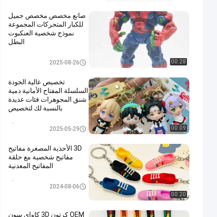
صانع مخصص مخصص جميل
للكبار المتحركات المجموعة
نموذج شخصية العنكبوت
البطل
شخصية بلاستيكية
00:28
2025-08-26
تخصيص عالية الجودة
السلسلة المفتاح الأمانية دمية
شنق المجوهرات فئات عديدة
بالنسبة لك لتخصيص
سلسلة مفاتيح بلاستيكية ثلاثية الأبع
00:09
2025-05-29
اد
3D الأحذية المصغرة مفاتيح
مفاتيح شخصية مع حلقة
المفاتيح المعدنية
سلسلة مفاتيح بلاستيكية ثلاثية الأبع
2024-08-06
اد
00:20
OEM كرتون 3D كاواي سون