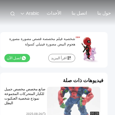
حول بنا
اتصل بنا
الأحداث
Arabic
شخصية فيلم مخصصة قصص مصورة مصورة
هجوم البيض مصورة فينيلي كسولة
اقرأ المزيد
اتصل الآن
فيديوهات ذات صلة
صانع مخصص مخصص جميل
للكبار المتحركات المجموعة
نموذج شخصية العنكبوت
البطل
شخصية بلاستيكية
00:28
2025-08-26