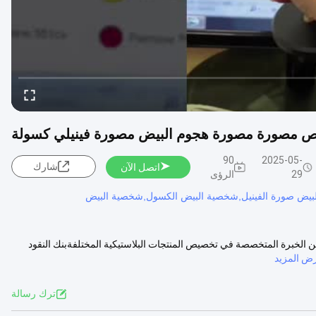
مصورة مصورة هجوم البيض مصورة فينيلي كسولة
90
2025-05-
شارك
اتصل الآن
29
الرؤى
بيض صورة الفينيل,شخصية البيض الكسول,شخصية البيض
 المخصصة وصف المنتج نحن مصنع OEM مع أكثر من 20 عاما من الخبرة المتخصصة في تخصيص المنتجات البلاستيكية المختلفةبنك النقود
ض المزيد
ترك رسالة