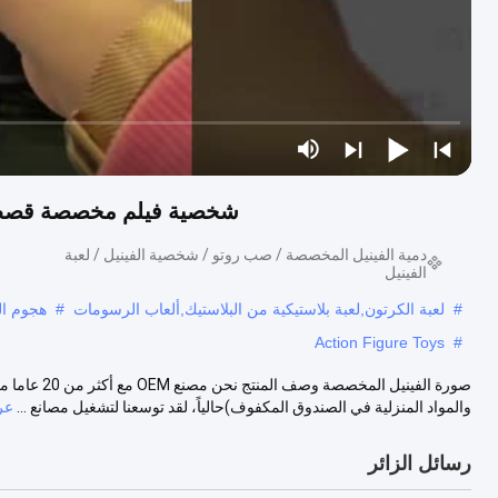
شخصية فيلم مخصصة قصص 
دمية الفينيل المخصصة / صب روتو / شخصية الفينيل / لعبة
الفينيل
#
لعبة الكرتون,لعبة بلاستيكية من البلاستيك,ألعاب الرسومات
#
هجوم ال
Action Figure Toys
#
صورة الفينيل
والمواد المنزلية في الصندوق المكفوف)حالياً، لقد توسعنا لتشغيل مصانع ...
عر
رسائل الزائر