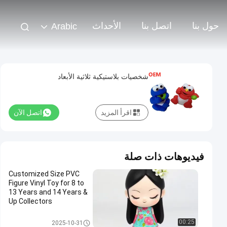
حول بنا
اتصل بنا
الأحداث
Arabic
شخصيات بلاستيكية ثلاثية الأبعاد
اقرأ المزيد
اتصل الآن
فيديوهات ذات صلة
Customized Size PVC
Figure Vinyl Toy for 8 to
13 Years and 14 Years &
Up Collectors
لعبة بلاستيكية مخصصة / لعبة PV
00:25
2025-10-31