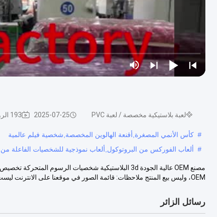
لعبة بلاستيكية مخصصة / لعبة PVC
2025-07-25
193 الرؤى
#
كأس الأنمي المصغرة,أقنعة الهالوين المخصصة,شخصية فيلم عالمية
#
ألعاب الفوركس من البروتوكول,ألعاب نموذجية للشخصيات الفاعلة من PVC,شخصية بلاستيكية ثلاثية الأبعاد
OEM، وليس بيع المنتج ملاحظات: قائمة الصور في موقعنا على الانترنت ليست ...
رسائل الزائر