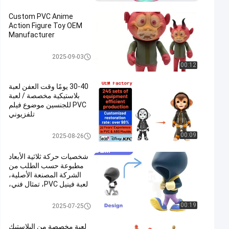
C
Custom PVC Anime
Action Figure Toy OEM
Manufacturer
لعبة بلاستيكية مخصصة / لعبة PV
2025-09-03
C
00:12
30-40 يومًا وقت العفن لعبة
بلاستيكية مخصصة / لعبة
PVC للجنسين موضوع فيلم
تلفزيوني
لعبة بلاستيكية مخصصة / لعبة PV
00:09
2025-08-26
C
شخصيات حركة ثلاثية الأبعاد
مطبوعة حسب الطلب من
الشركة المصنعة الأصلية،
لعبة فينيل PVC، تمثال فني،
تصميم قابل للتخصيص
لعبة بلاستيكية مخصصة / لعبة PV
00:19
2025-07-25
C
لعبة مخصصة من البلاستيك