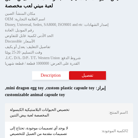
لعبة ميني لعب مخصصة
مكان المنشأ: الصين
اسم العلامة التجارية: OEM
إصدار الشهادات: Disney, Universal, Sedex, SA8000, ISO9001 and etc
رقم الموديل: العادة
الحد الأدنى لكمية: قابل للتفاوض
الأسعار: Discussible
تفاصيل التغليف: يعدل أو يكيف
وقت التسليم: 20-25 يومًا
شروط الدفع: L/C، D/A، D/P، T/T، Western Union،
القدرة على العرض: 1000000 قطعة / قطعة شهريا
تفصيل
Description
إبراز:
custom plastic capsule toy
,
mini dragon egg toy
,
customizable animal capsule toy
تخصيص الحيوانات البلاستيكية الكبسولة
1اسم المنتج:
المخصصة لعبة بيض التنين
لا يوجد أي تصميمات موجودة، تحتاج إلى
2الكمية الموجودة:
تصميمات مقدمة من العميل للتخصيص