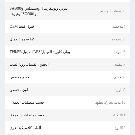
ديزني ويونيفرسال وسيديكس وSA8000
3تدقيقات المصنع:
وISO9001 وغيرها.
4ملاحظة:
قبول فقط OEM
5التصميم:
كما قدمها العميل
6المواد:
بولي كلوريد الفينيل/ABS/الفينيل/TPR/PP
7التقنية:
الحقن، الفينيل، روتا الصب
8الحجم:
حجم مخصص
9اللون:
لون مخصص
10علامة تجاريّة يطبع:
حسب متطلبات العملاء.
11التعبئة:
حسب متطلبات العملاء.
12النوع:
ألعاب كلاسيكية أخرى