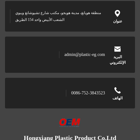
منطقة هويانغ، مدينة هويجو، مكتب شارع تشيوشانغ ويبوي
الشعب الأبيض واحد 154 الطريق
عنوان
admin@plastic-eg.com
البريد
الإلكتروني
0086-752-3843523
الهاتف
Hongxiang Plastic Product Co.Ltd