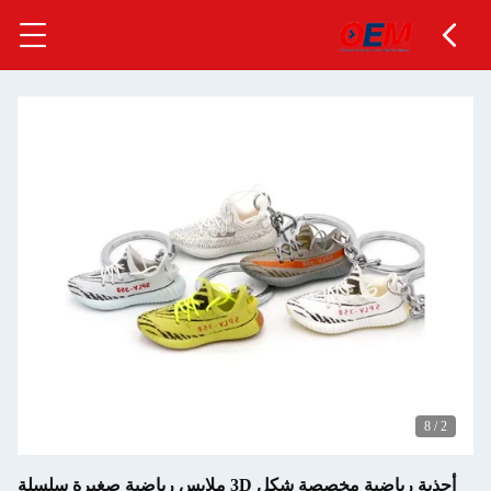
أحذية رياضية مخصصة شكل 3D ملابس رياضية صغيرة سلسلة