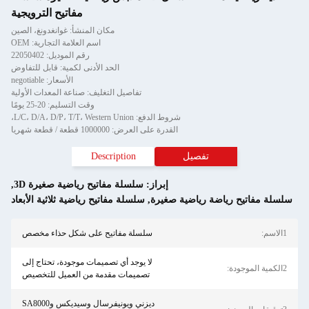
مفاتيح الترويجية
مكان المنشأ: غوانغدونغ، الصين
اسم العلامة التجارية: OEM
رقم الموديل: 22050402
الحد الأدنى لكمية: قابل للتفاوض
الأسعار: negotiable
تفاصيل التغليف: صناعة المعدات الأولية
وقت التسليم: 20-25 يومًا
شروط الدفع: L/C، D/A، D/P، T/T، Western Union،
القدرة على العرض: 1000000 قطعة / قطعة شهريا
تفصيل
Description
إبراز:
سلسلة مفاتيح رياضية صغيرة 3D
,
 رياضة رياضية صغيرة
,
سلسلة مفاتيح رياضية ثلاثية الأبعاد
سلسلة مفاتيح على شكل حذاء مخصص
لا يوجد أي تصميمات موجودة، تحتاج إلى
تصميمات مقدمة من العميل للتخصيص
ديزني ويونيفرسال وسيديكس وSA8000