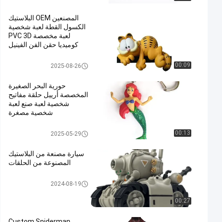
المصنعين OEM البلاستيك
الكسول القطة لعبة شخصية
لعبة مخصصة PVC 3D
كوميديا حقن الفن الفينيل
الحيوانات البلاستيكية/لعبة نموذج ا
00:09
2025-08-26
لحيوانات البلاستيكية
حورية البحر الصغيرة
المخصصة أرييل حلقة مفاتيح
شخصية لعبة صنع لعبة
شخصية مصغرة
منتجات الديكور
00:13
2025-05-29
سيارة مصنعة من البلاستيك
المصنوعة من الحلقات
منتجات الديكور
2024-08-19
00:27
Custom Spiderman