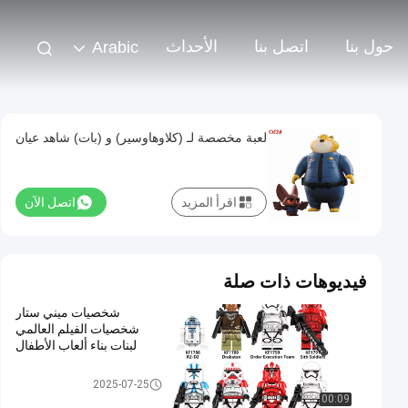
حول بنا
اتصل بنا
الأحداث
Arabic
لعبة مخصصة لـ (كلاوهاوسير) و (بات) شاهد عيان
اقرأ المزيد
اتصل الآن
فيديوهات ذات صلة
شخصيات ميني ستار
شخصيات الفيلم العالمي
لبنات بناء ألعاب الأطفال
لعبة بلاستيكية مخصصة / لعبة PV
2025-07-25
C
00:09