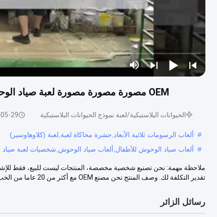
OEM مصورة مصورة مصورة لعبة صياد الوحوش للأطفال مخصصة لعبة نموذج الحيوان البلاستيكي
الحيوانات البلاستيكية/لعبة نموذج الحيوانات البلاستيكية
-05-29
#
ألعاب الرسومات ثلاثية الأبعاد,حشرة محاكاة لعبة,لعبة (كلاوهاوسير)
#
ألعاب صياد الوحوش للأطفال,ألعاب صياد الوحوش,شخصيات لعبة صياد
ملاحظة مهمة: نحن تصنيع شخصية مخصصة، المنتجات ليست للبيع، فقط للإشارة
تقدير التكلفة لك. وصف المنتج نحن مصنع OEM مع أكثر من 20 عاما من الخب...
رسائل الزائر