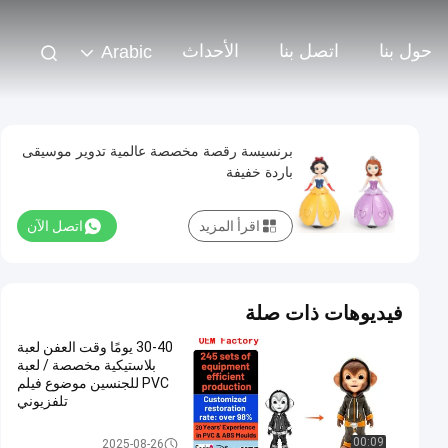
حول بنا
اتصل بنا
الأحداث
Arabic
برنسيسة رقصة مخصصة عالمية تدوير موسيقى
باردة خفيفة
اقرأ المزيد
اتصل الآن
فيديوهات ذات صلة
30-40 يومًا وقت العفن لعبة
بلاستيكية مخصصة / لعبة
PVC للجنسين موضوع فيلم
تلفزيوني
لعبة بلاستيكية مخصصة / لعبة PV
00:09
2025-08-26