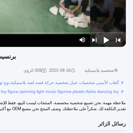
برنسيس
شخصية بلاستيكية
2025-08-26
308 الرؤى
#
ألعاب الأنيمي شخصيات عمل,شخصية حركة قصة لعبة بلاستيكية,نوع ثور 
oy figure,spinning light music figurine,plastic Aisha dancing toy
#
ملاحظة مهمة: نحن تصنيع شخصية مخصصة، المنتجات ليست للبيع، فقط للإشارة
تقدير التكلفة لك. شكراً على ملاحظتك. وصف المنتج نحن مصنع OEM مع أكثر...
رسائل الزائر