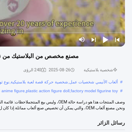
مصنع مخصص من البلاستيك من نوع PVC نموذج شخصية دمية لعبة عمل شخص
شخصية بلاستيكية
2025-08-26
240 الرؤى
#
ألعاب الأنيمي شخصيات عمل,شخصية حركة قصة لعبة بلاستيكية,نوع ثور 
nime figure,plastic action figure doll,factory model figurine toy
#
وصف المنتجات هذا هو دراسة حالة OEM، وليس بي
ونحن مصنع ألعاب OEM، والتي يمكن أن تخصيص صنع ألعاب مماثلة.إذا كان ل...
رسائل الزائر