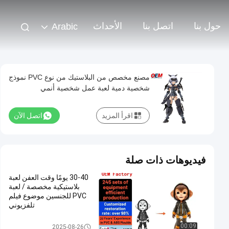
حول بنا
اتصل بنا
الأحداث
Arabic
مصنع مخصص من البلاستيك من نوع PVC نموذج
شخصية دمية لعبة عمل شخصية أنمي
اقرأ المزيد
اتصل الآن
فيديوهات ذات صلة
30-40 يومًا وقت العفن لعبة
بلاستيكية مخصصة / لعبة
PVC للجنسين موضوع فيلم
تلفزيوني
لعبة بلاستيكية مخصصة / لعبة PV
00:09
2025-08-26