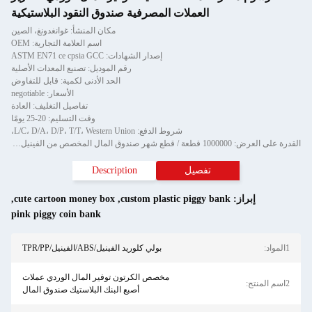
العملات المصرفية صندوق النقود البلاستيكية
مكان المنشأ: غوانغدونغ، الصين
اسم العلامة التجارية: OEM
إصدار الشهادات: ASTM EN71 ce cpsia GCC
رقم الموديل: تصنيع المعدات الأصلية
الحد الأدنى لكمية: قابل للتفاوض
الأسعار: negotiable
تفاصيل التغليف: العادة
وقت التسليم: 20-25 يومًا
شروط الدفع: L/C، D/A، D/P، T/T، Western Union،
القدرة على العرض: 1000000 قطعة / قطع شهر صندوق المال المخصص من الفينيل الكرتوني لتوفير حصالة وحيد القرن
تفصيل
Description
إبراز:
custom plastic piggy bank
,
cute cartoon money box
,
pink piggy coin bank
1المواد:
بولي كلوريد الفينيل/ABS/الفينيل/TPR/PP
مخصص الكرتون توفير المال الوردي عملات
2اسم المنتج:
أصبع البنك البلاستيك صندوق المال