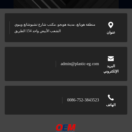
منطقة هويانغ، مدينة هويجو، مكتب شارع تشيوشانغ ويبوي
الشعب الأبيض واحد 154 الطريق
عنوان
admin@plastic-eg.com
البريد
الإلكتروني
0086-752-3843523
الهاتف