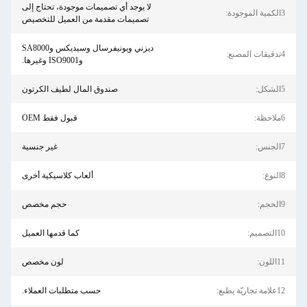
لا يوجد أي تصميمات موجودة، تحتاج إلى
3الكمية الموجودة:
تصميمات مقدمة من العميل للتخصيص
ديزني ويونيفرسال وسيديكس وSA8000
4تدقيقات المصنع:
وISO9001 وغيرها.
5الشكل:
صندوق المال لطيف الكرتون
6ملاحظة:
قبول فقط OEM
7الجنس:
غير جنسية
8النوع:
ألعاب كلاسيكية أخرى
9الحجم:
حجم مخصص
10التصميم:
كما قدمها العميل
11اللون:
لون مخصص
12علامة تجاريّة يطبع:
حسب متطلبات العملاء.