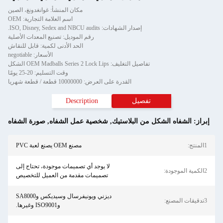
مكان المنشأ: غوانغدونغ، الصين
اسم العلامة التجارية: OEM
إصدار الشهادات: ISO, Disney, Sedex and NBCU audits.
رقم الموديل: تصنيع المعدات الأصلية
الحد الأدنى لكمية: قابل للنقاش
الأسعار: negotiable
تفاصيل التغليف: OEM Madballs Series 2 Lock Lips الشكل
وقت التسليم: 20-25 يومًا
القدرة على العرض: 10000000 قطعة / قطعة شهريا
تفصيل
Description
إبراز:
الشفاه الشكل من البلاستيك
,
شخصية عمل الشفاه
,
صورة الشفاه
1المنتج:
مصنع OEM يصنع لعبة PVC
لا يوجد أي تصميمات موجودة، تحتاج إلى
2الكمية الموجودة:
تصميمات مقدمة من العميل للتخصيص
ديزني ويونيفرسال وسيديكس وSA8000
3تدقيقات المصنع:
وISO9001 وغيرها.