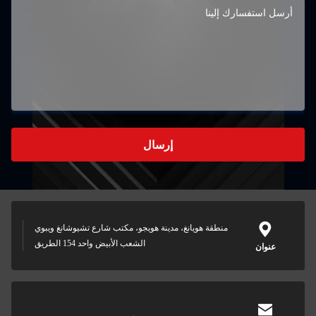
إرسال
منطقة هويانغ، مدينة هويجو، مكتب شارع تشيوشانغ ويبوي
الشعب الأبيض واحد 154 الطريق
عنوان