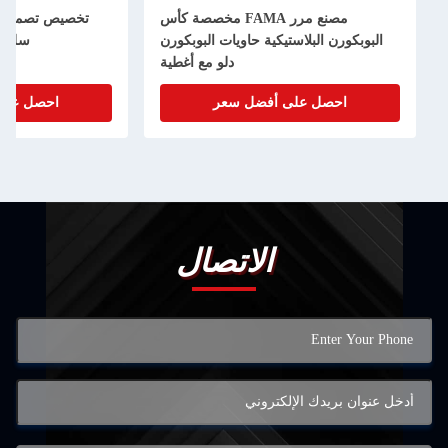
مصنع مرر FAMA مخصصة كأس
البوبكورن البلاستيكية حاويات البوبكورن
سلسلة
دلو مع أغطية
احصل على أفضل سعر
احصل على
الاتصال