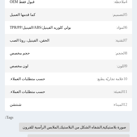
4ملاحظة:
قبول فقط OEM
5التصميم:
كما قدمها العميل
6المواد:
بولي كلوريد الفينيل/ABS/الفينيل/TPR/PP
7التقنية:
الحقن، الفينيل، روتا الصب
8الحجم:
حجم مخصص
9اللون:
لون مخصص
10علامة تجاريّة يطبع:
حسب متطلبات العملاء.
11التعبئة:
حسب متطلبات العملاء.
12الميناء:
شنتشن
Tags:
صورة بلاستيكية,الشفاه الشكل من البلاستيك,الملابس الرأسية للقرون