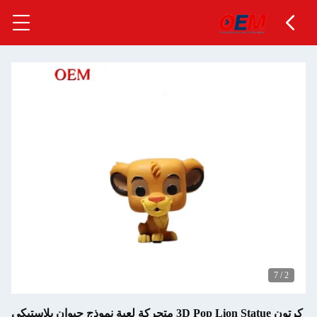
7
/
2
كرتون 3D Pop Lion Statue متحركة لعبة نموذج حيوان بلاستيكي