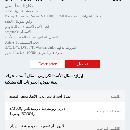
مكان المنشأ: الصين
اسم العلامة التجارية: OEM
إصدار الشهادات: Disney, Universal, Sedex, SA8000, ISO9001 and etc
رقم الموديل: العادة
الحد الأدنى لكمية: قابل للتفاوض
الأسعار: negotiable
تفاصيل التغليف: صناعة المعدات الأولية
وقت التسليم: 15-20days
شروط الدفع: L/C، D/A، D/P، T/T، Western Union،
القدرة على العرض: 100000 قطعة / الشهر
تفصيل
Description
إبراز:
تمثال الأسد الكرتوني
,
تمثال أسد متحرك
,
لعبة نموذج الحيوانات البلاستيكية
1المنتج:
تمثال أسد كرتوني ثلاثي الأبعاد بسعر المصنع
ديزني ويونيفرسال وسيديكس وSA8000
2تدقيقات المصنع:
وISO9001 وغيرها.
لا يوجد أي تصميمات موجودة، تحتاج إلى
3الكمية الموجودة: