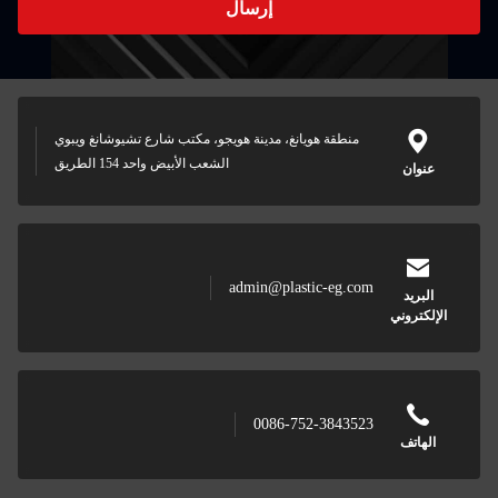
إرسال
منطقة هويانغ، مدينة هويجو، مكتب شارع تشيوشانغ ويبوي
الشعب الأبيض واحد 154 الطريق
عنوان
admin@plastic-eg.com
البريد
الإلكتروني
0086-752-3843523
الهاتف