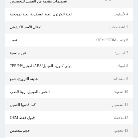
تصميمات مقدمة من العميل للتخصيص
4الأسلوب:
لعبة الكرتون، لعبة عسكرية، لعبة نموذجية
5الشخصيات:
تمثال الأسد الكرتوني
6ترتيب OEM / ODM:
نعم..
7الجنس:
غير جنسية
8المواد:
بولي كلوريد الفينيل/ABS/الفينيل/TPR/PP
9استخدام:
هدية، الترويج، جمع
10التقنية:
الحقن، الفينيل، روتا الصب
11التصميم:
كما قدمها العميل
12ملاحظة:
قبول فقط OEM
13الحجم:
حجم مخصص