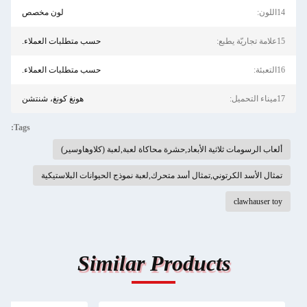
14اللون:
لون مخصص
15علامة تجاريّة يطبع:
حسب متطلبات العملاء.
16التعبئة:
حسب متطلبات العملاء.
17ميناء التحميل:
هونغ كونغ، شنتشن
Tags:
ألعاب الرسومات ثلاثية الأبعاد,حشرة محاكاة لعبة,لعبة (كلاوهاوسير)
تمثال الأسد الكرتوني,تمثال أسد متحرك,لعبة نموذج الحيوانات البلاستيكية
clawhauser toy
Similar Products