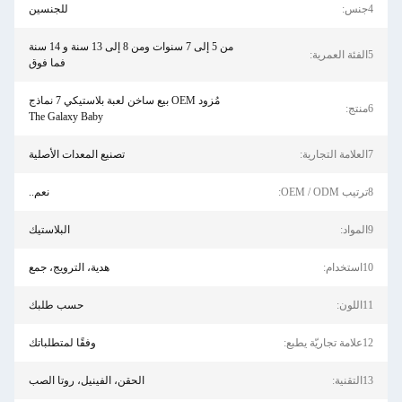
4جنس:
للجنسين
من 5 إلى 7 سنوات ومن 8 إلى 13 سنة و 14 سنة
5الفئة العمرية:
فما فوق
مُزود OEM بيع ساخن لعبة بلاستيكي 7 نماذج
6منتج:
The Galaxy Baby
7العلامة التجارية:
تصنيع المعدات الأصلية
8ترتيب OEM / ODM:
نعم..
9المواد:
البلاستيك
10استخدام:
هدية، الترويج، جمع
11اللون:
حسب طلبك
12علامة تجاريّة يطبع:
وفقًا لمتطلباتك
13التقنية:
الحقن، الفينيل، روتا الصب