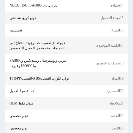
14شهادة:
ديزني، NBCU، ISO، SA8000،3C
15ميناء التحميل:
هونغ كونغ، شنتشن
16الميناء:
شنتشين
لا يوجد أي تصميمات موجودة، تحتاج إلى
17الكمية الموجودة:
تصميمات مقدمة من العميل للتخصيص
ديزني ويونيفرسال وسيديكس وSA8000
18تدقيقات المصنع:
وISO9001 وغيرها.
19المواد:
بولي كلوريد الفينيل/ABS/الفينيل/TPR/PP
20التصميم:
كما قدمها العميل
21ملاحظة:
قبول فقط OEM
22الحجم:
حجم مخصص
23اللون:
لون مخصص