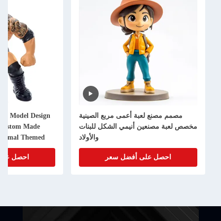
مصمم مصنع لعبة أعمى مربع الصينية
oon Model Design
مخصص لعبة مصنعين أنيمي الشكل للبنات
e Custom Made
والأولاد
Animal Themed
d Art Toy
احصل على أفضل سعر
احصل على