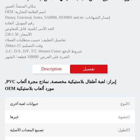
مكان المنشأ: الصين
اسم العلامة التجارية: OEM
إصدار الشهادات: Disney, Universal, Sedex, SA8000, ISO9001 and etc
رقم الموديل: العادة
الحد الأدنى لكمية: قابل للتفاوض
الأسعار: 1.56-238
تفاصيل التغليف: حسب متطلبات العملاء
وقت التسليم: 15-20days
شروط الدفع: L/C، D/A، D/P، T/T، Western Union،
القدرة على العرض: 100000 قطعة / الشهر
تفصيل
Description
إبراز:
لعبة أطفال بلاستيكية مخصصة
,
نماذج مجرة ألعاب PVC
,
مورد ألعاب بلاستيكية OEM
1النوع:
حيوانات لعبة أخرى
2حشوة:
غيرها
3الطول:
تصنيع المعدات الأصلية