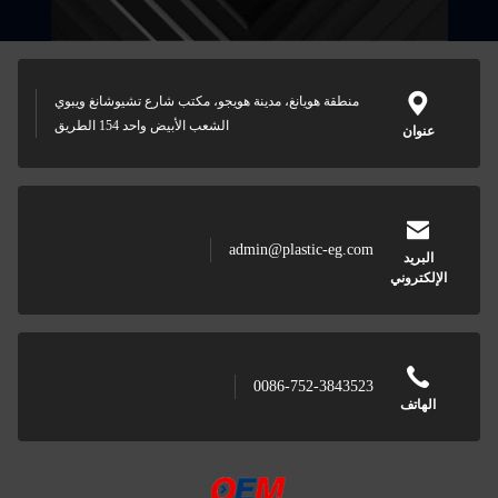
منطقة هويانغ، مدينة هويجو، مكتب شارع تشيوشانغ ويبوي
الشعب الأبيض واحد 154 الطريق
عنوان
admin@plastic-eg.com
البريد
الإلكتروني
0086-752-3843523
الهاتف