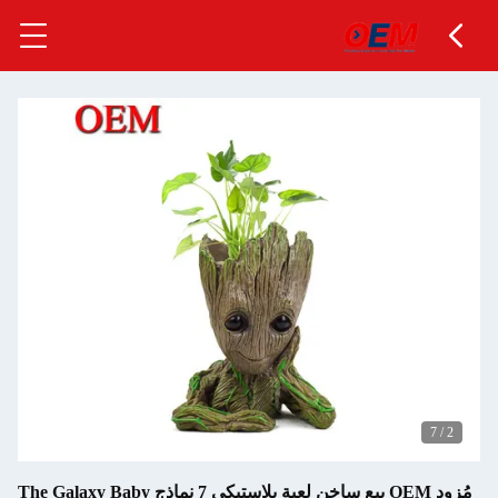
7
/
2
مُزود OEM بيع ساخن لعبة بلاستيكي 7 نماذج The Galaxy Baby