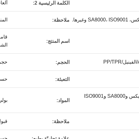
ألعا
الكلمة الرئيسية 2:
 وغيرها.
المن
ملاحظة:
قامت
اسم المنتج:
الشك
حجم
الحجم:
حسب 
التعبئة:
ديزني ويونيفرسال وسيديكس وSA8000 وISO9001
بولي كلو
المواد:
قبول
ملاحظة:
حسب 
علامة تجاريّة يطبع: