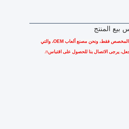
قائمة الصور في موقعنا على الانترنت ليست للبيع، فهي للاستعراض المخصص فقط، ونحن مصنع ألعاب OEM، والتي 
عل، يرجى الاتصال بنا للحصول على اقتباس
n.