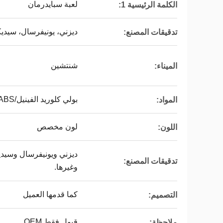
لعبة سبايدرمان
الكلمة الرئيسية 1:
ديزني، يونيفرسال، سيديكس، SA8000، ISO9001
تدقيقات المصنع:
شنتشين
الميناء:
بولي كلوريد الفينيل/ABS/الفينيل/PP/TPR
المواد:
لون مخصص
اللون:
تدقيقات المصنع:
وغيرها.
كما قدمها العميل
التصميم:
قبول فقط OEM
ملاحظة: