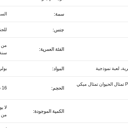
السي
سمة:
للج
جنس:
الفئة العمرية:
سنة ، من 
ية، لعبة نموذجية
بولي
المواد:
صانع تمثال مخصص PVC تمثال الحيوان تمثال ميكي
16 سم
الحجم:
لا ي
الكمية الموجودة:
من 