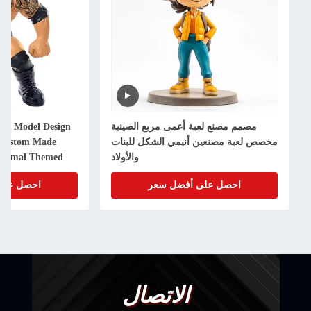
مصمم مصنع لعبة أعمى مربع الصينية
oon Model Design
مخصص لعبة مصنعين أنيمي الشكل للبنات
e Custom Made
والأولاد
Animal Themed
d Art Toy
احصل على أفضل سعر
احصل على
الاتصال