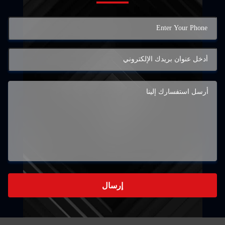
إرسال