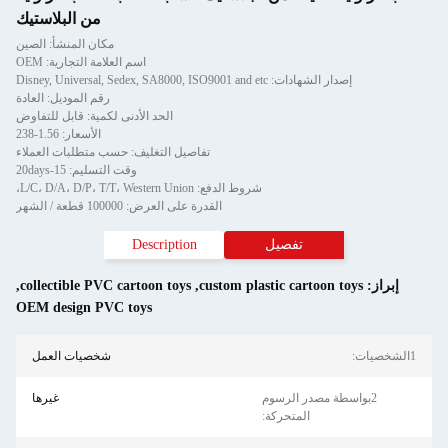
من البلاستيك
مكان المنشأ: الصين
اسم العلامة التجارية: OEM
إصدار الشهادات: Disney, Universal, Sedex, SA8000, ISO9001 and etc
رقم الموديل: العادة
الحد الأدنى لكمية: قابل للتفاوض
الأسعار: 1.56-238
تفاصيل التغليف: حسب متطلبات العملاء
وقت التسليم: 15-20days
شروط الدفع: L/C، D/A، D/P، T/T، Western Union،
القدرة على العرض: 100000 قطعة / الشهر
تفصيل
Description
إبراز:
custom plastic cartoon toys
,
collectible PVC cartoon toys
,
OEM design PVC toys
1الشخصيات:
شخصيات العمل
2بواسطة مصدر الرسوم
غيرها
المتحركة: