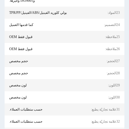
وISO9001 وغيرها.
23المواد:
بولي كلوريد الفينيل/ABS/الفينيل/TPR/PP
24التصميم:
كما قدمها العميل
25ملاحظة:
قبول فقط OEM
26ملاحظة:
قبول فقط OEM
27الحجم:
حجم مخصص
28الحجم:
حجم مخصص
29اللون:
لون مخصص
30اللون:
لون مخصص
31علامة تجاريّة يطبع:
حسب متطلبات العملاء.
32علامة تجاريّة يطبع:
حسب متطلبات العملاء.