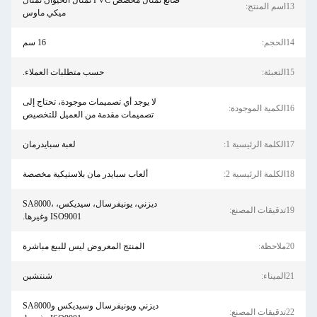
صانع تمثال مخصص PVC تمثال الحيوان تمثال
13اسم المنتج:
ميكي ماوس
14الحجم:
16 سم
15التعبئة:
حسب متطلبات العملاء.
لا يوجد أي تصميمات موجودة، تحتاج إلى
16الكمية الموجودة:
تصميمات مقدمة من العميل للتخصيص
17الكلمة الرئيسية 1:
لعبة سبايدرمان
18الكلمة الرئيسية 2:
ألعاب سبايدر مان بلاستيكية مخصصة
ديزني، يونيفرسال، سيديكس، SA8000،
19تدقيقات المصنع:
ISO9001 وغيرها.
20ملاحظة:
المنتج المعروض ليس للبيع مباشرة
21الميناء:
شنتشين
ديزني ويونيفرسال وسيديكس وSA8000
22تدقيقات المصنع: