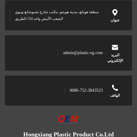
منطقة هويانغ، مدينة هويجو، مكتب شارع تشيوشانغ ويبوي
الشعب الأبيض واحد 154 الطريق
عنوان
admin@plastic-eg.com
البريد
الإلكتروني
0086-752-3843523
الهاتف
Hongxiang Plastic Product Co.Ltd