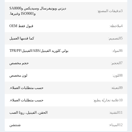
ديزني ويونيفرسال وسيديكس وSA8000
3تدقيقات المصنع:
وISO9001 وغيرها.
4ملاحظة:
قبول فقط OEM
5التصميم:
كما قدمها العميل
6المواد:
بولي كلوريد الفينيل/ABS/الفينيل/TPR/PP
7الحجم:
حجم مخصص
8اللون:
لون مخصص
9التعبئة:
حسب متطلبات العملاء.
10علامة تجاريّة يطبع:
حسب متطلبات العملاء.
11التقنية:
الحقن، الفينيل، روتا الصب
12الميناء:
شنتشن