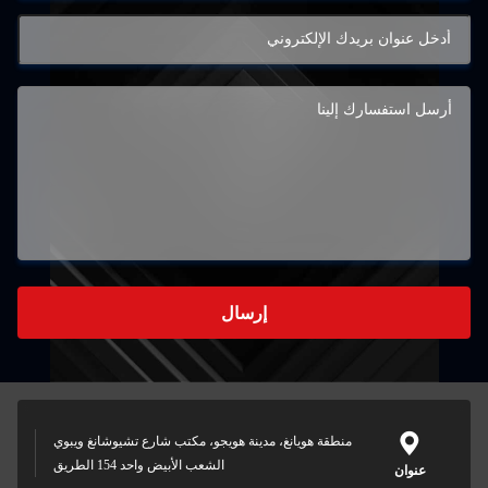
إرسال
منطقة هويانغ، مدينة هويجو، مكتب شارع تشيوشانغ ويبوي
الشعب الأبيض واحد 154 الطريق
عنوان