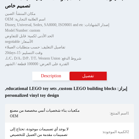
تصميم خاص
مكان المنشأ: الصين
اسم العلامة التجارية: OEM
إصدار الشهادات: Disney, Universal, Sedex, SA8000, ISO9001 and etc
Model Number: custom
الحد الأدنى لكمية: قابل للتفاوض
الأسعار: negotiable
تفاصيل التغليف: حسب متطلبات العملاء
وقت التسليم: 15-20days
شروط الدفع: L/C، D/A، D/P، T/T، Western Union،
القدرة على العرض: 100000 قطعة / الشهر
تفصيل
Description
إبراز:
custom LEGO building blocks
,
educational LEGO toy sets
,
personalized vinyl toy design
مكعبات بناء شخصيات أنمي مخصصة من مصنع
1اسم المنتج:
OEM
لا يوجد أي تصميمات موجودة، تحتاج إلى
2الكمية الموجودة:
تصميمات مقدمة من العميل للتخصيص