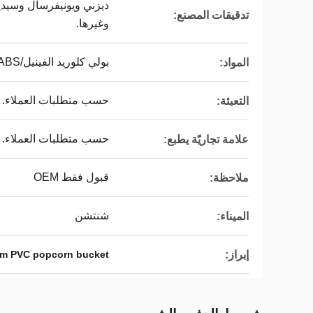
تدقيقات المصنع:
وغيرها.
بولي كلوريد الفينيل/ABS/الفينيل/TPR/PP
المواد:
حسب متطلبات العملاء.
التعبئة:
حسب متطلبات العملاء.
علامة تجاريّة يطبع:
قبول فقط OEM
ملاحظة:
شنتشن
الميناء:
إبراز:
m PVC popcorn bucket