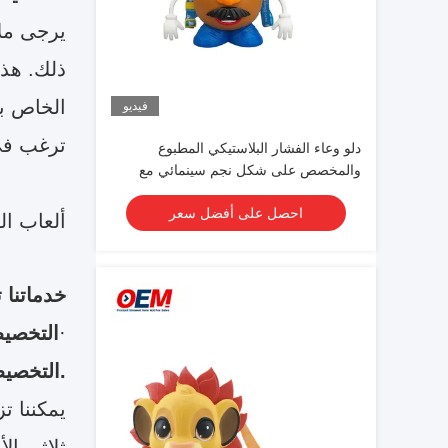
ذلك. هذا
الخاص بك
فيديو
ترغب في
دلو وعاء الفشار البلاستيكي المطبوع
والمخصص على شكل نجم سينمائي مع
غطاء
احصل على أفضل سعر
ألعاب ال
خدماتنا
·
التخصيص
.التخصيص
يمكننا ت
ثلاثي ال