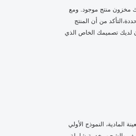
 يعني أننا لا نملك مخزون منتج موجود. ومع
دة،التأكد من أن المنتج
كان لديك تصميمك الخاص الذي
ة المادية، النموذج الأولي
لتغليف والشحن، خدمة شاملة.