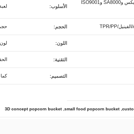
ديزني ويونيفرسال وسيديكس وSA8000 وISO9001
لعبة
الأسلوب:
حجم
الحجم:
لون
اللون:
الحق
التقنية:
كما 
التصميم:
,
,
3D concept popcorn bucket
small food popcorn bucket
custo