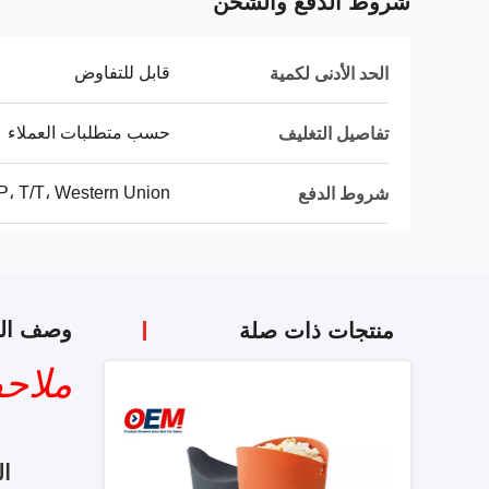
شروط الدفع والشحن
قابل للتفاوض
الحد الأدنى لكمية
حسب متطلبات العملاء
تفاصيل التغليف
P، T/T، Western Union،
شروط الدفع
وصف الم
منتجات ذات صلة
ملاح
ال