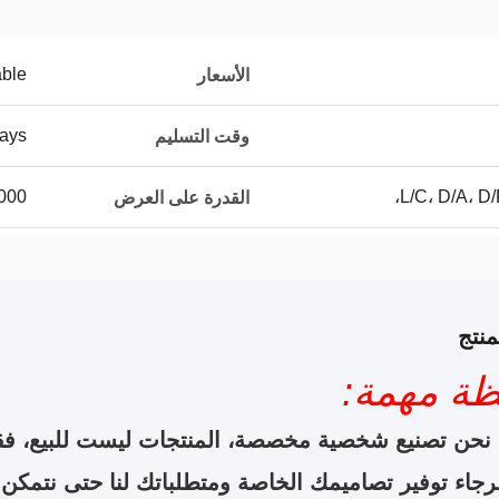
able
الأسعار
ays
وقت التسليم
L/C، D/A، D/
100000 قط
القدرة على العرض
نتج
ظة مهمة:
نحن تصنيع شخصية مخصصة، المنتجات ليست للبيع، فق
رجاء توفير تصاميمك الخاصة ومتطلباتك لنا حتى نتمكن 