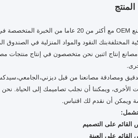
لمنتج
نحن مصنع OEM مع أكثر من 20 عاما من الخبرة 
كية المختلفةبنك النقود والمواد المنزلية في الصندوق ال
رى.
قيق ومصادقة مصانعنا من قبل ديزني،الجامعي،سيدكس،SA8000،ISO9001
 الأخرى، ويمكننا أن نجلب تصاميمك إلى الحياة. نحن 
 ويمكن أن نقدم لك اقتباس.
تشمل:
 القائم على التصميم
القائم على العينة