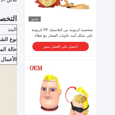
التخص
فيديو
البند
شخصية كرتونية من البلاستيك PP كرتونية
على شكل أسد حاويات الفشار مع غطاء
نوع الش
لجمع
احصل على أفضل سعر
حالة ال
الأعمال 