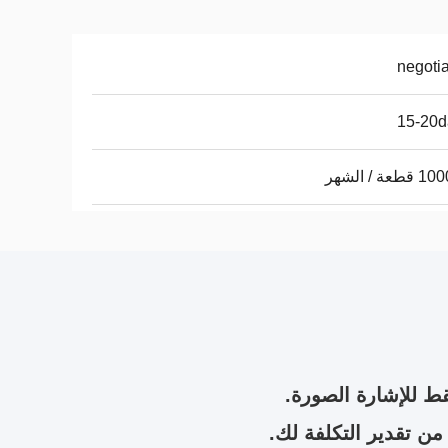
negoti
15-20d
عة / الشهر
ط للإشارة الصورة.
من تقدير التكلفة لك.