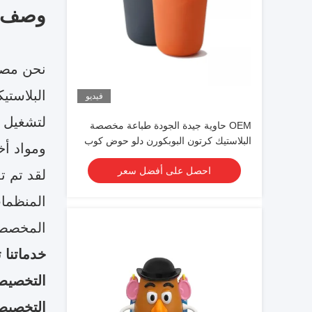
وصف ا
البلاستي
فيديو
OEM حاوية جيدة الجودة طباعة مخصصة
البلاستيك كرتون البوبكورن دلو حوض كوب
ومواد أخ
مع غطاء للترويج
احصل على أفضل سعر
لقد تم تد
المنظمات
المخصصة
خدماتنا 
التخصيص
التخصيص 