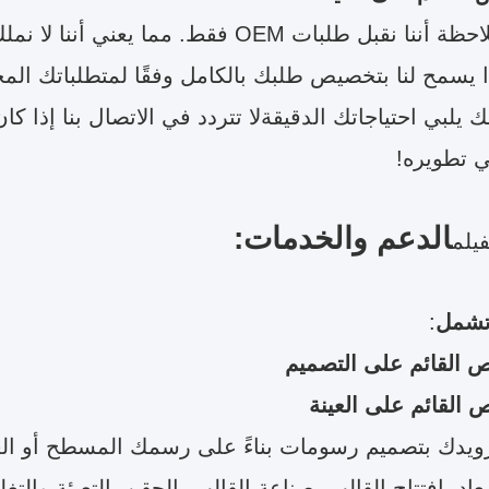
يرجى ملاحظة أننا نقبل طلبات OEM فقط. مما
 يسمح لنا بتخصيص طلبك بالكامل وفقًا لمتطلباتك المحد
 يلبي احتياجاتك الدقيقةلا تتردد في الاتصال بنا إذا 
 تطويره!
الدعم والخدمات:
فيلم
 تشمل
:
 القائم على التصميم
 القائم على العينة
زويدك بتصميم رسومات بناءً على رسمك المسطح أو العين
أبعاد، افتتاح القالب، صناعة القالب بالحقن، التعبئة وا