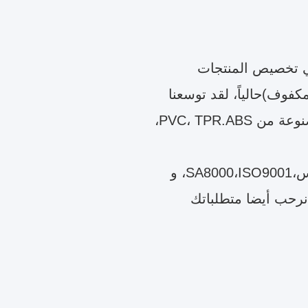
المتخصصة في تخصيص المنتجات
مكفوف)حالياً، لقد توسعنا
لتشغيل مصانع إنتاج اثنين نحن متخصصون في إنتاج منتجات مصنوعة من PVC، TPR.ABS،
، و
نرحب أيضا متطلباتك