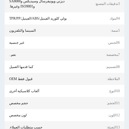
ديزني ويونيفرسال وسيديكس وSA8000
3تدقيقات المصنع:
وISO9001 وغيرها.
4المواد:
بولي كلوريد الفينيل/ABS/الفينيل/TPR/PP
5سمة:
السينما والتلفزيون
6الجنس:
غير جنسية
7مخصصة:
نعم..
8التصميم:
كما قدمها العميل
9ملاحظة:
قبول فقط OEM
10النوع:
ألعاب كلاسيكية أخرى
11الحجم:
حجم مخصص
12اللون:
لون مخصص
13التعبئة:
حسب متطلبات العملاء.