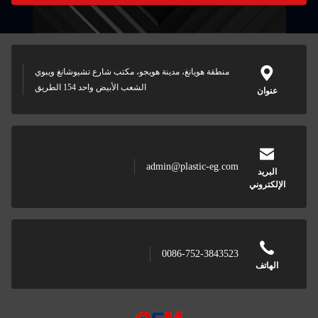
منطقة هويانغ، مدينة هويجو، مكتب شارع تشيوشانغ ويبوي
الشعب الأبيض واحد 154 الطريق
عنوان
admin@plastic-eg.com
البريد
الإلكتروني
0086-752-3843523
الهاتف