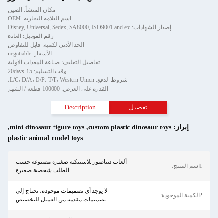
مكان المنشأ: الصين
اسم العلامة التجارية: OEM
إصدار الشهادات: Disney, Universal, Sedex, SA8000, ISO9001 and etc
رقم الموديل: العادة
الحد الأدنى لكمية: قابل للتفاوض
الأسعار: negotiable
تفاصيل التغليف: صناعة المعدات الأولية
وقت التسليم: 15-20days
شروط الدفع: L/C، D/A، D/P، T/T، Western Union،
القدرة على العرض: 100000 قطعة / الشهر
تفصيل
Description
إبراز:
custom plastic dinosaur toys
,
mini dinosaur figure toys
,
plastic animal model toys
ألعاب ديناصور بلاستيكية صغيرة مصنوعة حسب
1اسم المنتج:
الطلب شخصية صغيرة
لا يوجد أي تصميمات موجودة، تحتاج إلى
2الكمية الموجودة:
تصميمات مقدمة من العميل للتخصيص