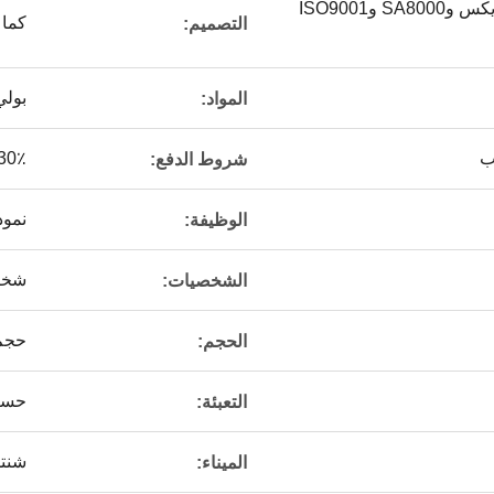
ديزني ويونيفرسال وسيديكس وSA8000 وISO9001
كما 
التصميم:
بولي كلو
المواد:
ب
30٪ وديعة + 70٪ دف
شروط الدفع:
نموذ
الوظيفة:
شخصي
الشخصيات:
حجم
الحجم:
حسب 
التعبئة:
شنت
الميناء: