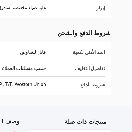
,
إبراز:
علبة عمياء مخصصة
صندوق
شروط الدفع والشحن
قابل للتفاوض
الحد الأدنى لكمية
حسب متطلبات العملاء
تفاصيل التغليف
P، T/T، Western Union،
شروط الدفع
وصف الم
منتجات ذات صلة