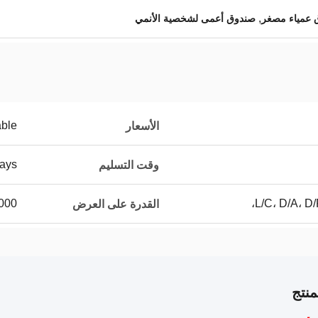
,
 عمياء مصغر
صندوق أعمى لشخصية الأنمي
able
الأسعار
ays
وقت التسليم
L/C، D/A، D/
100000 قط
القدرة على العرض
نتج