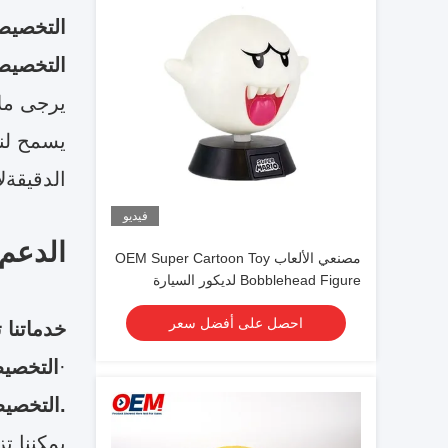
التخصيص
التخصيص 
يسمح لنا
الدقيقةل
فيديو
الدعم
مصنعي الألعاب OEM Super Cartoon Toy
Bobblehead Figure لديكور السيارة
احصل على أفضل سعر
خدماتنا
·
التخصيص
.التخصيص
يمكننا ت