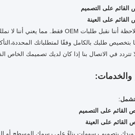
 القائم على التصميم
القائم على العينة
يرجى ملاحظة أننا نقبل طلبات OEM فقط. م
 بتخصيص طلبك بالكامل وفقًا لمتطلباتك المحددة،التأك
ا تتردد في الاتصال بنا إذا كان لديك تصميمك الخاص ا
 والخدمات:
 تشمل
:
 القائم على التصميم
 القائم على العينة
زويدك بتصميم رسومات بناءً على رسمك المسطح أو العينة 