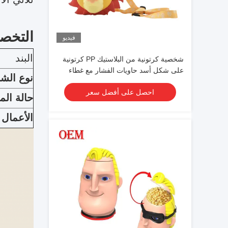
التخص
فيديو
البند
شخصية كرتونية من البلاستيك PP كرتونية
على شكل أسد حاويات الفشار مع غطاء
نوع الش
لجمع
احصل على أفضل سعر
حالة ال
الأعمال 