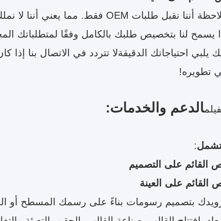
يرجى ملاحظة أننا نقبل طلبات OEM فقط. مما
 يسمح لنا بتخصيص طلبك بالكامل وفقًا لمتطلباتك المحد
 يلبي احتياجاتك الدقيقةلا تتردد في الاتصال بنا إذا 
 تطويره!
الدعم والخدمات:
فيلم
 تشمل
:
 القائم على التصميم
 القائم على العينة
زويدك بتصميم رسومات بناءً على رسمك المسطح أو العين
أبعاد، افتتاح القالب، صناعة القالب بالحقن، التعبئة وا