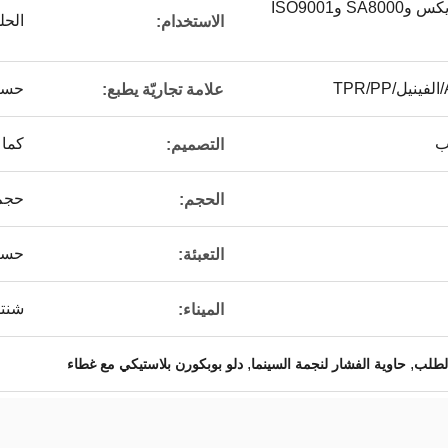
ديزني ويونيفرسال وسيديكس وSA8000 وISO9001
الحل
الاستخدام:
حسب 
علامة تجاريّة يطبع:
ب
كما 
التصميم:
حجم
الحجم:
حسب 
التعبئة:
شنت
الميناء:
,
,
الطلب
حاوية الفشار لنجمة السينما
دلو بوبكورن بلاستيكي مع غطاء