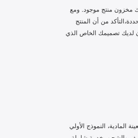
 يعني أننا لا نملك مخزون منتج موجود. ومع
دة،التأكد من أن المنتج
كان لديك تصميمك الخاص الذي
ة المادية، النموذج الأولي
لتغليف والشحن، خدمة شاملة.