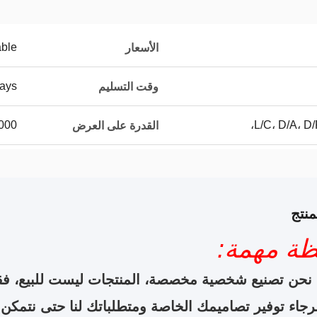
able
الأسعار
ays
وقت التسليم
L/C، D/A، D/
100000 قط
القدرة على العرض
نتج
ظة مهمة:
نحن تصنيع شخصية مخصصة، المنتجات ليست للبيع، فق
رجاء توفير تصاميمك الخاصة ومتطلباتك لنا حتى نتمكن 