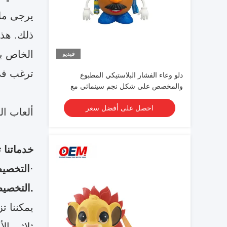
ذلك. هذا
الخاص بك
فيديو
ترغب في
دلو وعاء الفشار البلاستيكي المطبوع
والمخصص على شكل نجم سينمائي مع
غطاء
احصل على أفضل سعر
ألعاب ال
خدماتنا
·
التخصيص
.التخصيص
يمكننا ت
ثلاثي ال