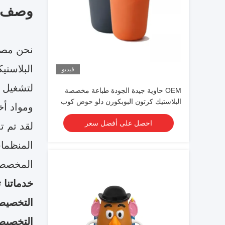
وصف ا
البلاستي
فيديو
OEM حاوية جيدة الجودة طباعة مخصصة
البلاستيك كرتون البوبكورن دلو حوض كوب
ومواد أخ
مع غطاء للترويج
احصل على أفضل سعر
لقد تم تد
المنظمات
المخصصة
خدماتنا 
التخصيص
التخصيص 