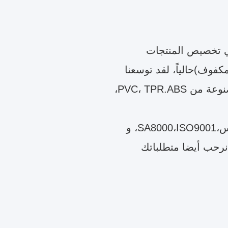
المتخصصة في تخصيص المنتجات
مكفوف)حالياً، لقد توسعنا
لتشغيل مصانع إنتاج اثنين نحن متخصصون في إنتاج منتجات مصنوعة من PVC، TPR.ABS،
، و
نرحب أيضا متطلباتك