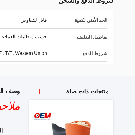
شروط الدفع والشحن
قابل للتفاوض
الحد الأدنى لكمية
حسب متطلبات العملاء
تفاصيل التغليف
P، T/T، Western Union،
شروط الدفع
وصف الم
منتجات ذات صلة
ملاح
ال