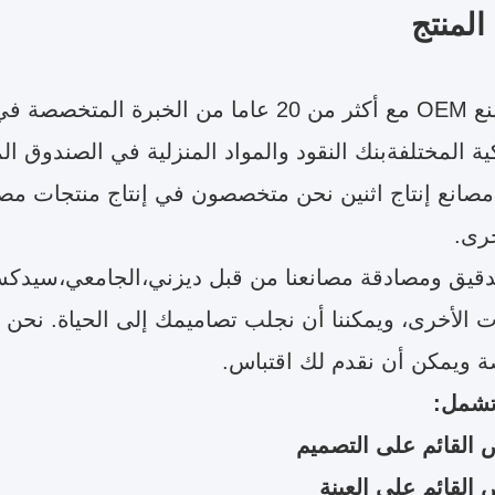
لمنتج
نحن مصنع OEM مع أكثر من 20 عاما من الخبرة 
كية المختلفةبنك النقود والمواد المنزلية في الصندوق ال
رى.
قيق ومصادقة مصانعنا من قبل ديزني،الجامعي،سيدكس،SA8000،ISO9001
 الأخرى، ويمكننا أن نجلب تصاميمك إلى الحياة. نحن 
 ويمكن أن نقدم لك اقتباس.
تشمل:
 القائم على التصميم
القائم على العينة