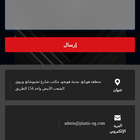
إرسال
منطقة هويانغ، مدينة هويجو، مكتب شارع تشيوشانغ ويبوي
الشعب الأبيض واحد 154 الطريق
عنوان
admin@plastic-eg.com
البريد
الإلكتروني