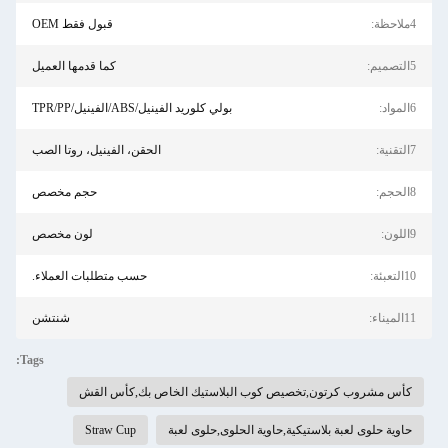
4ملاحظة:
قبول فقط OEM
5التصميم:
كما قدمها العميل
6المواد:
بولي كلوريد الفينيل/ABS/الفينيل/TPR/PP
7التقنية:
الحقن، الفينيل، روتا الصب
8الحجم:
حجم مخصص
9اللون:
لون مخصص
10التعبئة:
حسب متطلبات العملاء.
11الميناء:
شنتشن
Tags:
كأس مشروب كرتون,تخصيص كوب البلاستيك الخاص بك,كأس القش
حاوية حلوى لعبة بلاستيكية,حاوية الحلوى,حلوى لعبة
Straw Cup