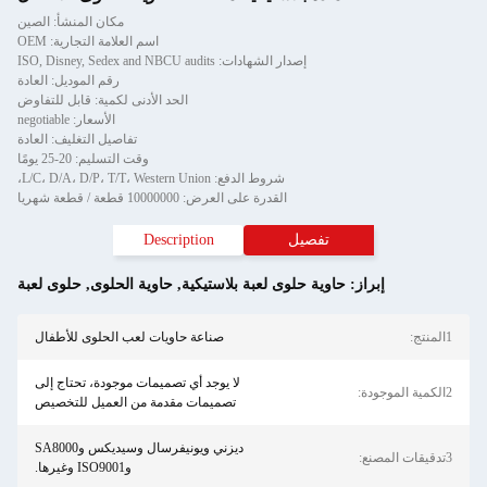
مكان المنشأ: الصين
اسم العلامة التجارية: OEM
إصدار الشهادات: ISO, Disney, Sedex and NBCU audits
رقم الموديل: العادة
الحد الأدنى لكمية: قابل للتفاوض
الأسعار: negotiable
تفاصيل التغليف: العادة
وقت التسليم: 20-25 يومًا
شروط الدفع: L/C، D/A، D/P، T/T، Western Union،
القدرة على العرض: 10000000 قطعة / قطعة شهريا
تفصيل
Description
إبراز:
حاوية حلوى لعبة بلاستيكية
,
حاوية الحلوى
,
حلوى لعبة
1المنتج:
صناعة حاويات لعب الحلوى للأطفال
لا يوجد أي تصميمات موجودة، تحتاج إلى
2الكمية الموجودة:
تصميمات مقدمة من العميل للتخصيص
ديزني ويونيفرسال وسيديكس وSA8000
3تدقيقات المصنع:
وISO9001 وغيرها.