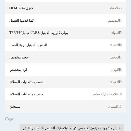
3ملاحظة:
قبول فقط OEM
4التصميم:
كما قدمها العميل
5المواد:
بولي كلوريد الفينيل/ABS/الفينيل/TPR/PP
6التقنية:
الحقن، الفينيل، روتا الصب
7الحجم:
حجم مخصص
8اللون:
لون مخصص
9التعبئة:
حسب متطلبات العملاء.
10علامة تجاريّة يطبع:
حسب متطلبات العملاء.
11الميناء:
شنتشن
Tags:
كأس مشروب كرتون,تخصيص كوب البلاستيك الخاص بك,كأس القش