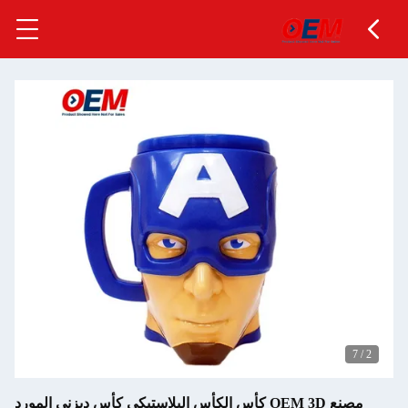
7
/
2
مصنع OEM 3D كأس الكأس البلاستيكي كأس ديزني المورد