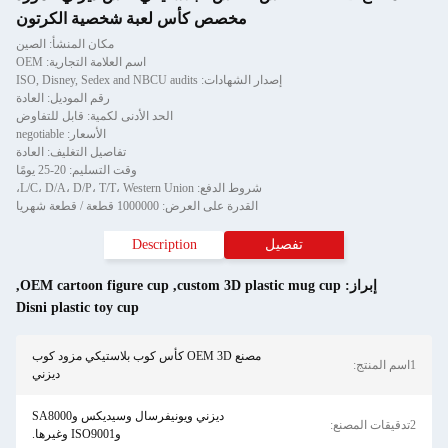
مخصص كأس لعبة شخصية الكرتون
مكان المنشأ: الصين
اسم العلامة التجارية: OEM
إصدار الشهادات: ISO, Disney, Sedex and NBCU audits
رقم الموديل: العادة
الحد الأدنى لكمية: قابل للتفاوض
الأسعار: negotiable
تفاصيل التغليف: العادة
وقت التسليم: 20-25 يومًا
شروط الدفع: L/C، D/A، D/P، T/T، Western Union،
القدرة على العرض: 1000000 قطعة / قطعة شهريا
تفصيل
Description
إبراز:
custom 3D plastic mug cup
,
OEM cartoon figure cup
,
Disni plastic toy cup
مصنع OEM 3D كأس كوب بلاستيكي مزود كوب
1اسم المنتج:
ديزني
ديزني ويونيفرسال وسيديكس وSA8000
2تدقيقات المصنع:
وISO9001 وغيرها.