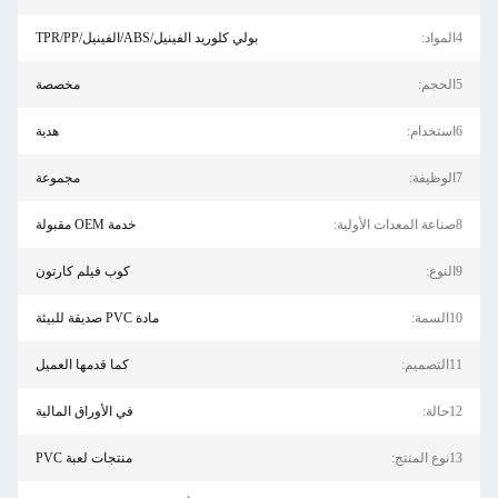
:
بولي كلوريد الفينيل/ABS/الفينيل/TPR/PP
:
مخصصة
:
هدية
:
مجموعة
ية:
خدمة OEM مقبولة
:
كوب فيلم كارتون
سمة:
مادة PVC صديقة للبيئة
صميم:
كما قدمها العميل
الة:
في الأوراق المالية
المنتج:
منتجات لعبة PVC