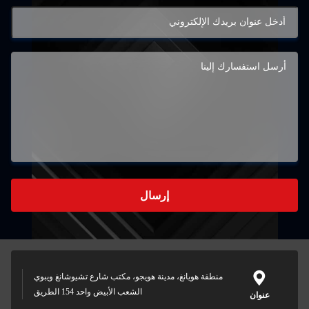
إرسال
منطقة هويانغ، مدينة هويجو، مكتب شارع تشيوشانغ ويبوي
الشعب الأبيض واحد 154 الطريق
عنوان