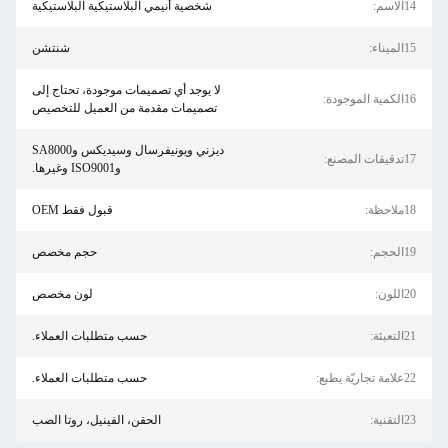
اسم:
شخصية أنيمي البلاستيكية البلاستيكية
يناء:
شنتشن
لا يوجد أي تصميمات موجودة، تحتاج إلى
 الموجودة:
تصميمات مقدمة من العميل للتخصيص
ديزني ويونيفرسال وسيديكس وSA8000
ت المصنع:
وISO9001 وغيرها.
احظة:
قبول فقط OEM
حجم:
حجم مخصص
لون:
لون مخصص
عبئة:
حسب متطلبات العملاء.
جاريّة يطبع:
حسب متطلبات العملاء.
قنية:
الحقن، الفينيل، روتا الصب