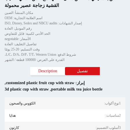
القشية زجاجة عصير محمولة
مكان المنشأ: الصين
اسم العلامة التجارية: OEM
إصدار الشهادات: ISO, Disney, Sedex and NBCU audits
رقم الموديل: العادة
الحد الأدنى لكمية: قابل للتفاوض
الأسعار: negotiable
تفاصيل التغليف: العادة
وقت التسليم: 20-25 يومًا
شروط الدفع: L/C، D/A، D/P، T/T، Western Union،
القدرة على العرض: 100000 قطعة / الشهر
تفصيل
Description
إبراز:
customized plastic fruit cup with straw
,
3d plastic cup with straw
,
portable milk tea juice bottle
:
الكؤوس والصحون
:
هدايا
م:
كارتون