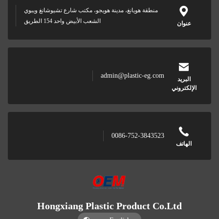
منطقة هويانغ، مدينة هويجو، مكتب شارع تشيوشانغ ويبوي
الشعب الأبيض واحد 154 الطريق
admin@plastic-eg.com
ني
0086-752-3843523
Hongxiang Plastic Product Co.Lt