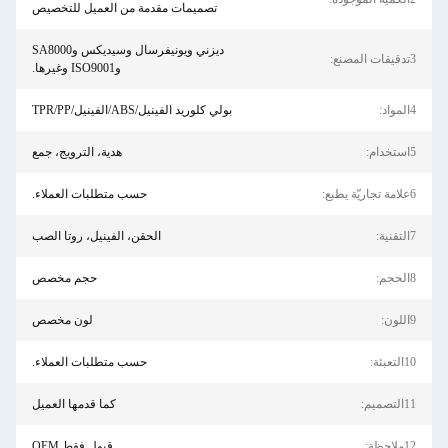
تصميمات مقدمة من العميل للتخصيص
ديزني ويونيفرسال وسيديكس وSA8000
وISO9001 وغيرها.
بولي كلوريد الفينيل/ABS/الفينيل/TPR/PP
هدية، الترويج، جمع
حسب متطلبات العملاء.
الحقن، الفينيل، روتا الصب
حجم مخصص
لون مخصص
حسب متطلبات العملاء.
كما قدمها العميل
قبول فقط OEM