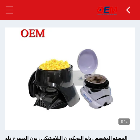
المخصص دلو البوبكورن البلاستيكي زبون المسرح دلو