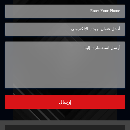
إرسال