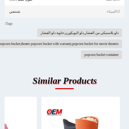
شنتشن
Tags:
كي من الفشار,دلو البوبكورن,حاوية دلو الفشار
custom plastic popcorn bucket,theater popcorn bucket with warranty,popcorn bucket for mov
popcorn bucket
Similar Products