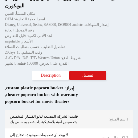
البوبكورن
مكان المنشأ: الصين
اسم العلامة التجارية: OEM
إصدار الشهادات: Disney, Universal, Sedex, SA8000, ISO9001 and etc
رقم الموديل: العادة
الحد الأدنى لكمية: قابل للتفاوض
الأسعار: negotiable
تفاصيل التغليف: حسب متطلبات العملاء
وقت التسليم: 15-20days
شروط الدفع: L/C، D/A، D/P، T/T، Western Union،
القدرة على العرض: 100000 قطعة / الشهر
تفصيل
Description
إبراز:
custom plastic popcorn bucket
,
,
theater popcorn bucket with warranty
popcorn bucket for movie theaters
قامت الشركة المصنعة لدلو الفشار المخصص
بتخصيص لعبة بلاستيكية ذات تصميم خاص بك
لا يوجد أي تصميمات موجودة، تحتاج إلى