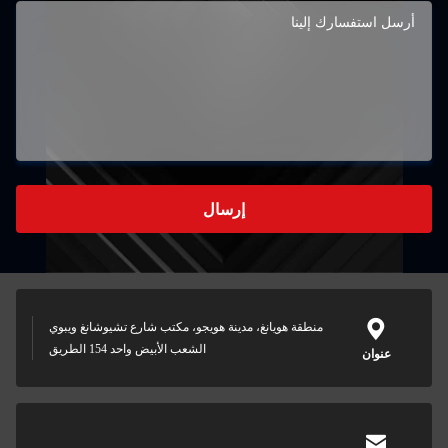
إرسال
منطقة هويانغ، مدينة هويجو، مكتب شارع تشيوشانغ ويبوي
الشعب الأبيض واحد 154 الطريق
عنوان