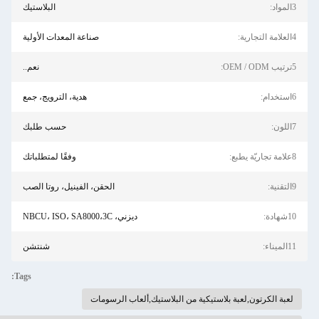
3المواد:
البلاستيك
4العلامة التجارية:
صناعة المعدات الأولية
5ترتيب OEM / ODM:
نعم..
6استخدام:
هدية، الترويج، جمع
7اللون:
حسب طلبك
8علامة تجاريّة يطبع:
وفقًا لمتطلباتك
9التقنية:
الحقن، الفينيل، روتا الصب
10شهادة:
ديزني، NBCU، ISO، SA8000،3C
11الميناء:
شنتشن
Tags:
لعبة الكرتون,لعبة بلاستيكية من البلاستيك,ألعاب الرسومات