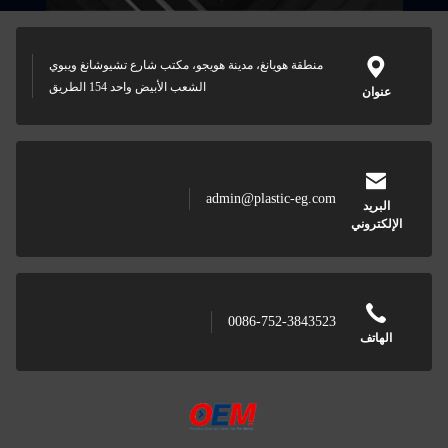
منطقة هويانغ، مدينة هويجو، مكتب شارع تشيوشانغ ويبوي
الشعب الأبيض واحد 154 الطريق
عنوان
admin@plastic-eg.com
البريد
الإلكتروني
0086-752-3843523
الهاتف