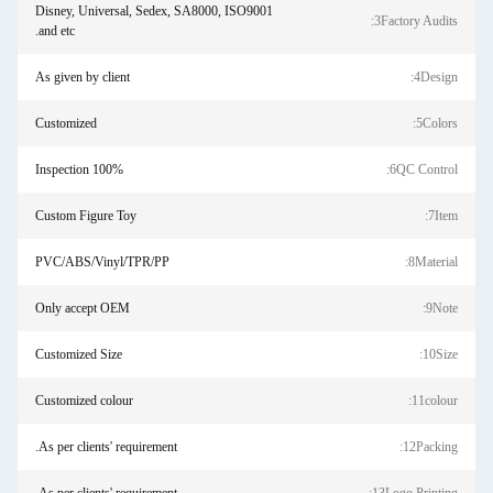
Disney, Universal, Sedex, SA8000, ISO9001
3Factory Audits:
and etc.
As given by client
4Design:
Customized
5Colors:
100% Inspection
6QC Control:
Custom Figure Toy
7Item:
PVC/ABS/Vinyl/TPR/PP
8Material:
Only accept OEM
9Note:
Customized Size
10Size:
Customized colour
11colour:
As per clients' requirement.
12Packing: