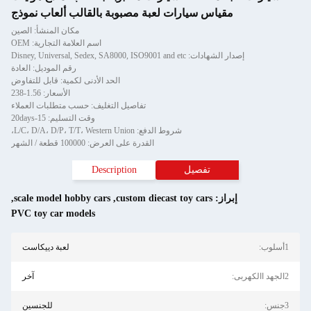
مقياس سيارات لعبة مصبوبة بالقالب ألعاب نموذج
مكان المنشأ: الصين
اسم العلامة التجارية: OEM
إصدار الشهادات: Disney, Universal, Sedex, SA8000, ISO9001 and etc
رقم الموديل: العادة
الحد الأدنى لكمية: قابل للتفاوض
الأسعار: 1.56-238
تفاصيل التغليف: حسب متطلبات العملاء
وقت التسليم: 15-20days
شروط الدفع: L/C، D/A، D/P، T/T، Western Union،
القدرة على العرض: 100000 قطعة / الشهر
تفصيل
Description
إبراز:
custom diecast toy cars
,
scale model hobby cars
,
PVC toy car models
1أسلوب:
لعبة دييكاست
2الجهد االكهربى:
آخر
3جنس:
للجنسين