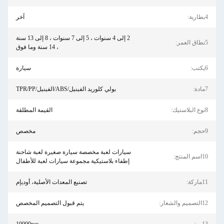
4بطارية:
آخر
2 إلى 4 سنوات ، 5 إلى 7 سنوات ، 8 إلى 13 سنة
5نطاق العمر:
، 14 سنة وما فوق
6يكتب:
سيارة
7مادة:
بولي كلوريد الفينيل/ABS/الفينيل/TPR/PP
8نوع البلاستيك:
القيمة المطلقة
9حجم:
مخصص
سيارات لعبة مخصصة سيارة صغيرة لعبة شاحنة
10اسم المنتج:
إطفاء بلاستيكية مجموعة سيارات لعبة للأطفال
11ماركة:
تصنيع المعدات الأصلية، أوديإم
12التصميم والشعار:
يتم قبول التصميم المخصص