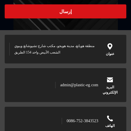
إرسال
منطقة هويانغ، مدينة هويجو، مكتب شارع تشيوشانغ ويبوي
الشعب الأبيض واحد 154 الطريق
عنوان
admin@plastic-eg.com
البريد
الإلكتروني
0086-752-3843523
الهاتف