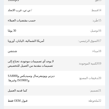
13مو:
10000pcs
14قسط:
/ تي تي، غرب الاتحاد
15طَرد:
حسب مقتضيات العملاء
16توصيل:
30 يومًا
17السوق الرئيسي::
أمريكا الشمالية، اليابان، أوروبا
18ميناء:
شنتشن
لا يوجد أي تصميمات موجودة، تحتاج إلى
19الكمية الموجودة:
تصميمات مقدمة من العميل للتخصيص
ديزني ويونيفرسال وسيديكس وSA8000
20تدقيقات المصنع:
وISO9001 وغيرها.
21تصميم:
كما قدمه العميل
22ملحوظة:
قبول OEM فقط