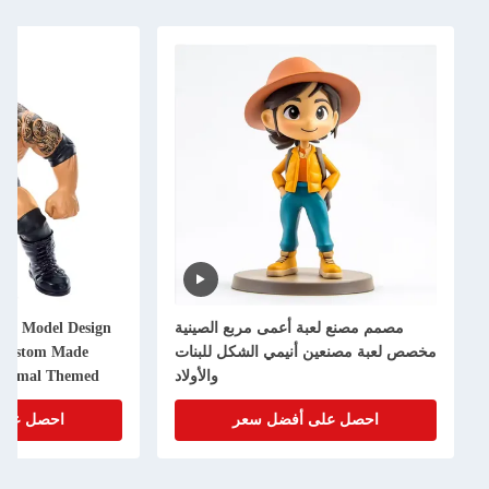
مصمم مصنع لعبة أعمى مربع الصينية
oon Model Design
مخصص لعبة مصنعين أنيمي الشكل للبنات
e Custom Made
والأولاد
Animal Themed
d Art Toy
احصل على أفضل سعر
احصل على