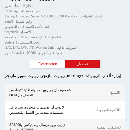
مكان المنشأ: الصين
اسم العلامة التجارية: OEM
إصدار الشهادات: Disney, Universal, Sedex, SA8000, ISO9001 and etc
رقم الموديل: العادة
الحد الأدنى لكمية: قابل للتفاوض
الأسعار: negotiable
تفاصيل التغليف: حسب متطلبات العملاء
وقت التسليم: 15-20days
شروط الدفع: L/C، D/A، D/P، T/T، Western Union،
القدرة على العرض: 100000 قطعة / الشهر
تفصيل
Description
إبراز:
ألعاب الروبوتات mazinger
,
روبوت مازنجر
,
روبوت سوبر مازنجر
شخصية مازنجر روبوت ملونة ثلاثية الأبعاد من
1المنتج:
الفينيل من OEM
لا يوجد أي تصميمات موجودة، تحتاج إلى
2الكمية الموجودة:
تصميمات مقدمة من العميل للتخصيص
ديزني ويونيفرسال وسيديكس وSA8000
3تدقيقات المصنع: