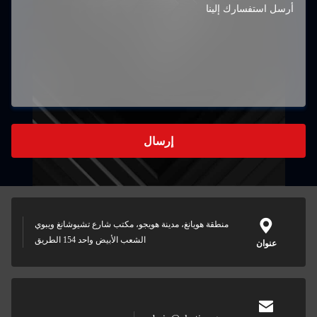
إرسال
منطقة هويانغ، مدينة هويجو، مكتب شارع تشيوشانغ ويبوي
الشعب الأبيض واحد 154 الطريق
عنوان