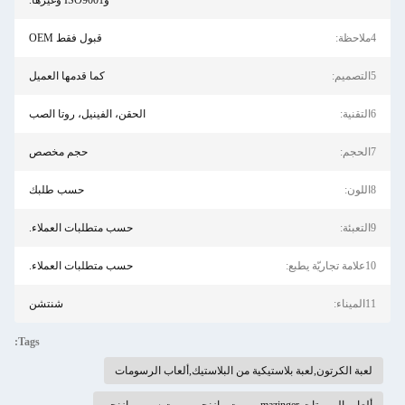
وISO9001 وغيرها.
4ملاحظة:
قبول فقط OEM
5التصميم:
كما قدمها العميل
6التقنية:
الحقن، الفينيل، روتا الصب
7الحجم:
حجم مخصص
8اللون:
حسب طلبك
9التعبئة:
حسب متطلبات العملاء.
10علامة تجاريّة يطبع:
حسب متطلبات العملاء.
11الميناء:
شنتشن
Tags:
لعبة الكرتون,لعبة بلاستيكية من البلاستيك,ألعاب الرسومات