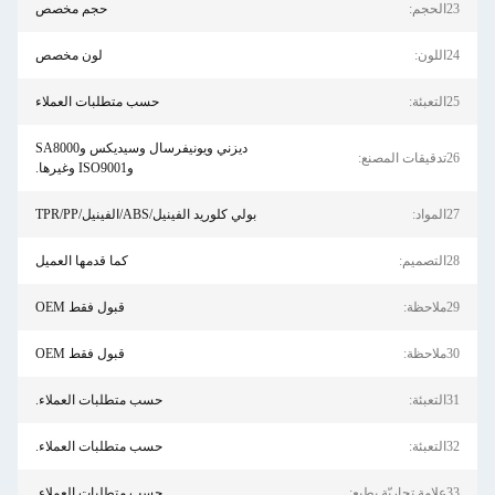
23الحجم:
حجم مخصص
24اللون:
لون مخصص
25التعبئة:
حسب متطلبات العملاء
ديزني ويونيفرسال وسيديكس وSA8000
26تدقيقات المصنع:
وISO9001 وغيرها.
27المواد:
بولي كلوريد الفينيل/ABS/الفينيل/TPR/PP
28التصميم:
كما قدمها العميل
29ملاحظة:
قبول فقط OEM
30ملاحظة:
قبول فقط OEM
31التعبئة:
حسب متطلبات العملاء.
32التعبئة:
حسب متطلبات العملاء.
33علامة تجاريّة يطبع:
حسب متطلبات العملاء.