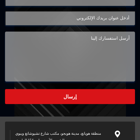
إرسال
منطقة هويانغ، مدينة هويجو، مكتب شارع تشيوشانغ ويبوي