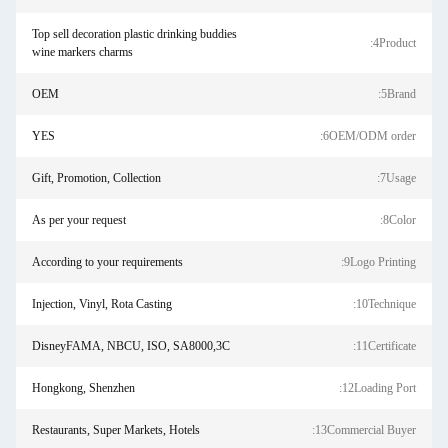
Top sell decoration plastic drinking buddies
4Product:
wine markers charms
OEM
5Brand:
YES
6OEM/ODM order:
Gift, Promotion, Collection
7Usage:
As per your request
8Color:
According to your requirements
9Logo Printing:
Injection, Vinyl, Rota Casting
10Technique:
DisneyFAMA, NBCU, ISO, SA8000,3C
11Certificate:
Hongkong, Shenzhen
12Loading Port:
Restaurants, Super Markets, Hotels
13Commercial Buyer: