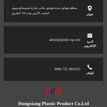
منطقة هويانغ، مدينة هويجو، مكتب شارع تشيوشانغ ويبوي
الشعب الأبيض واحد 154 الطريق
ان
admin@plastic-eg.com
ريد
تروني
0086-752-3843523
اتف
Hongxiang Plastic Product Co.Ltd