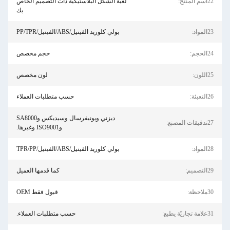
لعبة الشكل البلاستيكية ذات التصميم الخاص
بك
بولي كلوريد الفينيل/ABS/الفينيل/PP/TPR
حجم مخصص
لون مخصص
حسب متطلبات العملاء
ديزني ويونيفرسال وسيديكس وSA8000
وISO9001 وغيرها.
بولي كلوريد الفينيل/ABS/الفينيل/TPR/PP
كما قدمها العميل
قبول فقط OEM
حسب متطلبات العملاء.