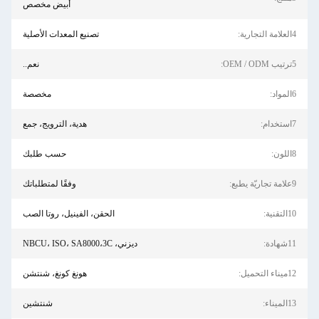
أبيض مخصص
4العلامة التجارية:
تصنيع المعدات الأصلية
5ترتيب OEM / ODM:
نعم..
6المواد:
مخصصة
7استخدام:
هدية، الترويج، جمع
8اللون:
حسب طلبك
9علامة تجاريّة يطبع:
وفقًا لمتطلباتك
10التقنية:
الحقن، الفينيل، روتا الصب
11شهادة:
ديزني، NBCU، ISO، SA8000،3C
12ميناء التحميل:
هونغ كونغ، شنتشن
13الميناء:
شنتشين