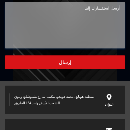
إرسال
منطقة هويانغ، مدينة هويجو، مكتب شارع تشيوشانغ ويبوي
الشعب الأبيض واحد 154 الطريق
عنوان