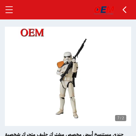
7
/
2
جندي مستنسخ أبيض مخصص مشترك حليف متحرك شخصية