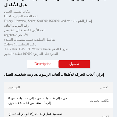
عمل للأطفال
مكان المنشأ: الصين
اسم العلامة التجارية: OEM
إصدار الشهادات: Disney, Universal, Sedex, SA8000, ISO9001 and etc
رقم الموديل: العادة
الحد الأدنى لكمية: قابل للتفاوض
الأسعار: negotiable
تفاصيل التغليف: حسب متطلبات العملاء
وقت التسليم: 15-20days
شروط الدفع: L/C، D/A، D/P، T/T، Western Union،
القدرة على العرض: 100000 قطعة / الشهر
تفصيل
Description
إبراز:
ألعاب الحركة للأطفال
,
ألعاب الرسومات
,
زينة شخصية العمل
1جنس:
للجنسين
من 2 إلى 4 سنوات ، من 5 إلى 7 سنوات ، من 8
2الفئة العمرية:
إلى 13 سنة ، من 14 سنة فما فوق
شخصية عمل زينة متحركة لجندي استنساخ
3منتج: