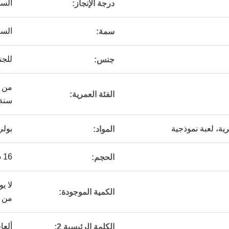
السل
درجة الإنجاز:
السي
سمة:
للج
جنس:
الفئة العمرية:
سنة ، من 
ية، لعبة نموذجية
بولي
المواد:
16 سم
الحجم:
لا ي
الكمية الموجودة:
من 
ألعا
الكلمة الرئيسية 2: