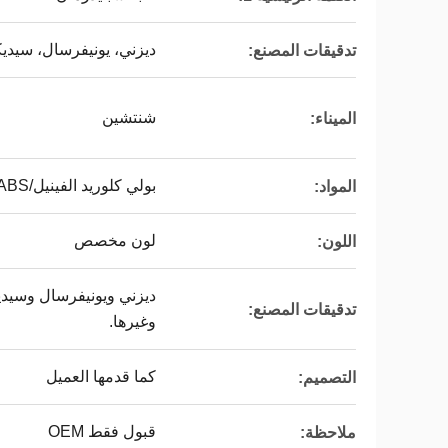
ديزني، يونيفرسال، سيديكس، SA8000، ISO9001
تدقيقات المصنع:
شنتشين
الميناء:
بولي كلوريد الفينيل/ABS/الفينيل/PP/TPR
المواد:
لون مخصص
اللون:
تدقيقات المصنع:
وغيرها.
كما قدمها العميل
التصميم:
قبول فقط OEM
ملاحظة: