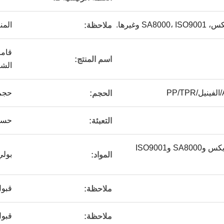
 وغيرها.
المن
ملاحظة:
قامت
اسم المنتج:
الشك
حجم
الحجم:
حسب 
التعبئة:
ديزني ويونيفرسال وسيديكس وSA8000 وISO9001
بولي كلو
المواد:
قبول
ملاحظة:
قبول
ملاحظة: