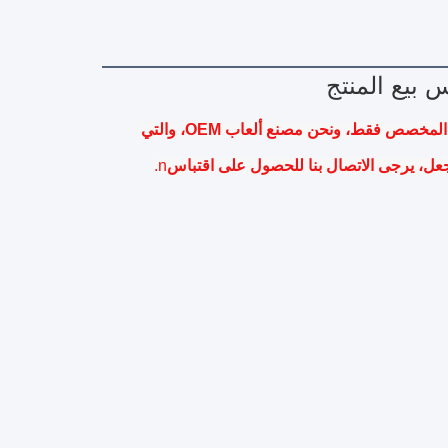
قائمة الصور في موقعنا على الانترنت ليست للبيع، فهي للاستعراض المخصص فقط، ونحن مصنع ألعاب OEM، والتي 
عل، يرجى الاتصال بنا للحصول على اقتباس
n.