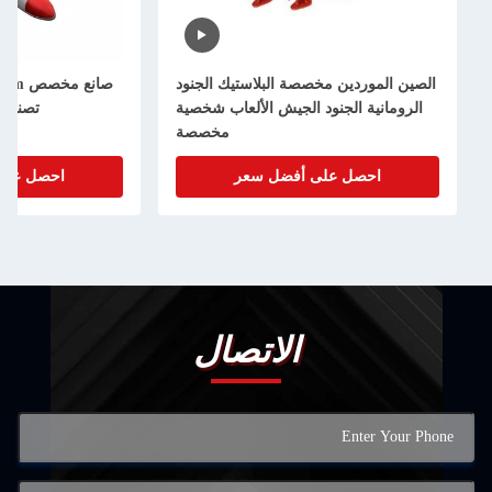
لصين الموردين مخصصة البلاستيك الجنود
صانع مخصص oem ال
الرومانية الجنود الجيش الألعاب شخصية
تصنيع شخصية 
مخصصة
احصل على أفضل سعر
احصل على أفضل س
الاتصال