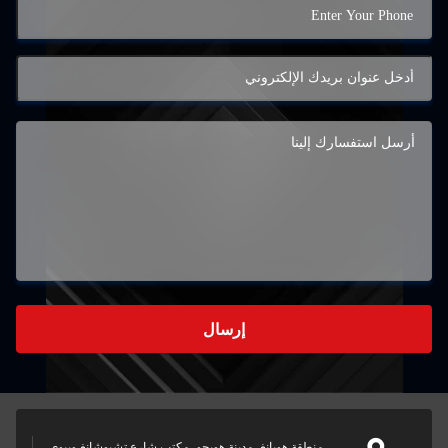
إرسال
منطقة هويانغ، مدينة هويجو، مكتب شارع تشيوشانغ ويبوي