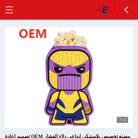
مصنع تخصيص بلاستيكي إبداعي دلاء الفشار OEM تصميم إعادة