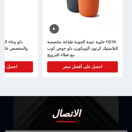
OEM حاوية جيدة الجودة طباعة مخصصة
دلو وعاء الفشار البلاستي
لاستيك كرتون البوبكورن دلو حوض كوب
والمخصص على شكل نجم سي
مع غطاء للترويج
احصل على أفضل سعر
احصل على أفضل سع
الاتصال