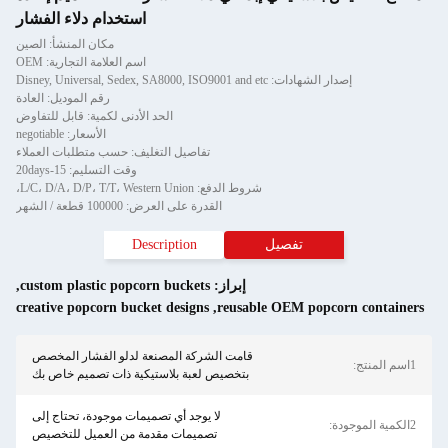
استخدام دلاء الفشار
مكان المنشأ: الصين
اسم العلامة التجارية: OEM
إصدار الشهادات: Disney, Universal, Sedex, SA8000, ISO9001 and etc
رقم الموديل: العادة
الحد الأدنى لكمية: قابل للتفاوض
الأسعار: negotiable
تفاصيل التغليف: حسب متطلبات العملاء
وقت التسليم: 15-20days
شروط الدفع: L/C، D/A، D/P، T/T، Western Union،
القدرة على العرض: 100000 قطعة / الشهر
تفصيل
Description
إبراز:
custom plastic popcorn buckets
,
creative popcorn bucket designs
,
reusable OEM popcorn con
قامت الشركة المصنعة لدلو الفشار المخصص
بتخصيص لعبة بلاستيكية ذات تصميم خاص بك
لا يوجد أي تصميمات موجودة، تحتاج إلى
تصميمات مقدمة من العميل للتخصيص