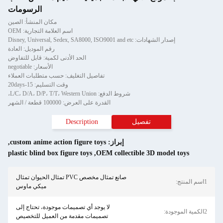
الرسومات
مكان المنشأ: الصين
اسم العلامة التجارية: OEM
إصدار الشهادات: Disney, Universal, Sedex, SA8000, ISO9001 and etc
رقم الموديل: العادة
الحد الأدنى لكمية: قابل للتفاوض
الأسعار: negotiable
تفاصيل التغليف: حسب متطلبات العملاء
وقت التسليم: 15-20days
شروط الدفع: L/C، D/A، D/P، T/T، Western Union،
القدرة على العرض: 100000 قطعة / الشهر
تفصيل
Description
إبراز:
custom anime action figure toys
,
plastic blind box figure toys
,
OEM collectible 3D model toys
صانع تمثال مخصص PVC تمثال الحيوان تمثال
ميكي ماوس
لا يوجد أي تصميمات موجودة، تحتاج إلى
تصميمات مقدمة من العميل للتخصيص