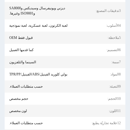
ديزني ويونيفرسال وسيديكس وSA8000
وISO9001 وغيرها.
لعبة الكرتون، لعبة عسكرية، لعبة نموذجية
قبول فقط OEM
كما قدمها العميل
السينما والتلفزيون
بولي كلوريد الفينيل/ABS/الفينيل/TPR/PP
حسب متطلبات العملاء.
حجم:
حجم مخصص
لون:
لون مخصص
ريّة يطبع:
حسب متطلبات العملاء.