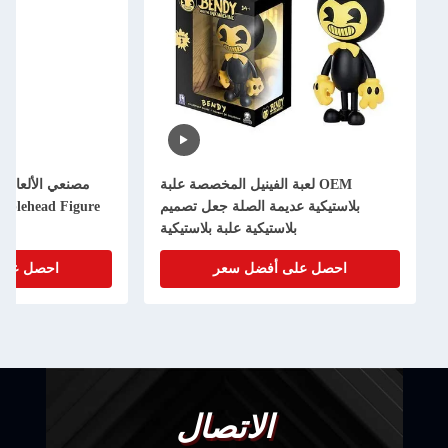
OEM لعبة الفينيل المخصصة علبة
مصنعي الأل
بلاستيكية عديمة الصلة جعل تصميم
Toy Bobblehead Figure لديكور السيارة
بلاستيكية علبة بلاستيكية
احصل على أفضل سعر
احصل على أفضل
الاتصال