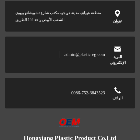
منطقة هويانغ، مدينة هويجو، مكتب شارع تشيوشانغ ويبوي
الشعب الأبيض واحد 154 الطريق
عنوان
admin@plastic-eg.com
البريد
الإلكتروني
0086-752-3843523
الهاتف
Hongxiang Plastic Product Co.Ltd