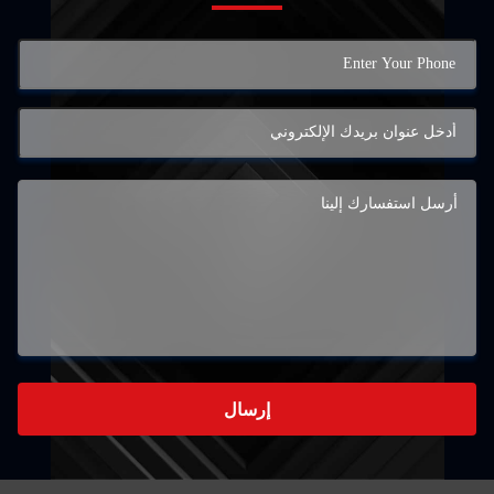
إرسال