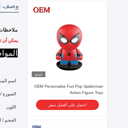
وصف ال
ملاحظات
يمكن أن ت
الموا
فيديو
اسم المن
OEM Personalise Fun Pop Spiderman
Action Figure Toys
الصورة /
احصل على أفضل سعر
اللون
الحجم / 