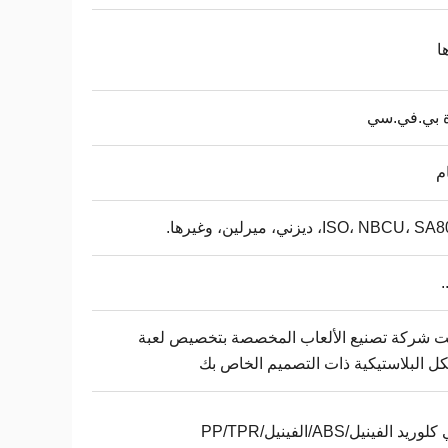
ا
ة بي.في.سي
ISO، NBCU،، ديزني، ميرلين، وغيرها.
.
 شركة تصنيع الألعاب المخصصة بتخصيص لعبة
ل البلاستيكية ذات التصميم الخاص بك
ريد الفينيل/ABS/الفينيل/PP/TPR