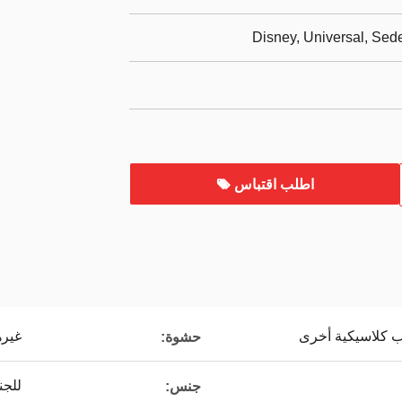
Disney, Universal, Se
اطلب اقتباس
اب كلاسيكية أخرى
غيره
حشوة:
للج
جنس: