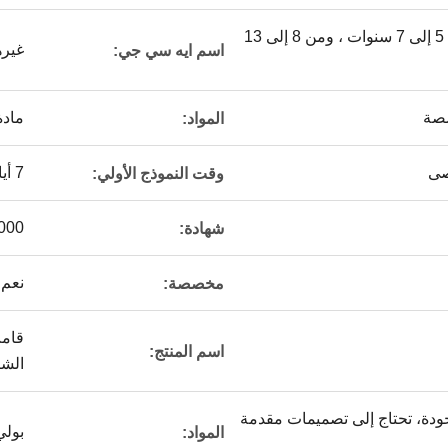
من 2 إلى 4 سنوات ، من 5 إلى 7 سنوات ، ومن 8 إلى 13
غيره
اسم ايه سي جي:
صصة
ماد
المواد:
7 أيام
وقت النموذج الأولي:
 SA8000
شهادة:
نعم.
مخصصة:
قامت
اسم المنتج:
الشك
ودة، تحتاج إلى تصميمات مقدمة
بولي كلو
المواد: