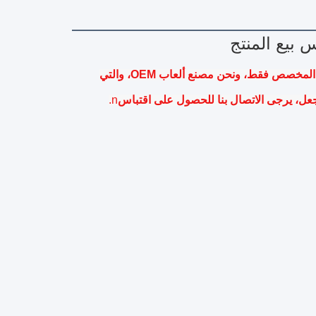
قائمة الصور في موقعنا على الانترنت ليست للبيع، فهي للاستعراض المخصص فقط، ونحن مصنع ألعاب OEM، والتي 
عل، يرجى الاتصال بنا للحصول على اقتباس
n.