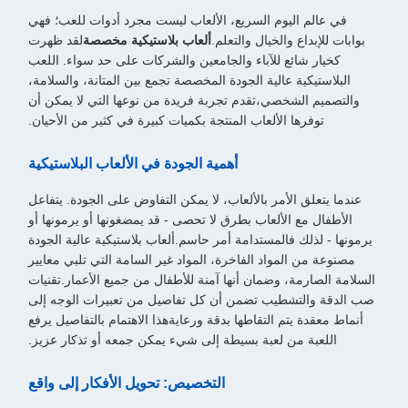
في عالم اليوم السريع، الألعاب ليست مجرد أدوات للعب؛ فهي
بوابات للإبداع والخيال والتعلم.
ألعاب بلاستيكية مخصصة
لقد ظهرت
كخيار شائع للآباء والجامعين والشركات على حد سواء. اللعب
البلاستيكية عالية الجودة المخصصة تجمع بين المتانة، والسلامة،
والتصميم الشخصي،تقدم تجربة فريدة من نوعها التي لا يمكن أن
توفرها الألعاب المنتجة بكميات كبيرة في كثير من الأحيان.
أهمية الجودة في الألعاب البلاستيكية
عندما يتعلق الأمر بالألعاب، لا يمكن التفاوض على الجودة. يتفاعل
الأطفال مع الألعاب بطرق لا تحصى - قد يمضغونها أو يرمونها أو
يرمونها - لذلك فالمستدامة أمر حاسم.ألعاب بلاستيكية عالية الجودة
مصنوعة من المواد الفاخرة، المواد غير السامة التي تلبي معايير
السلامة الصارمة، وضمان أنها آمنة للأطفال من جميع الأعمار.تقنيات
صب الدقة والتشطيب تضمن أن كل تفاصيل من تعبيرات الوجه إلى
أنماط معقدة يتم التقاطها بدقة ورعايةهذا الاهتمام بالتفاصيل يرفع
اللعبة من لعبة بسيطة إلى شيء يمكن جمعه أو تذكار عزيز.
التخصيص: تحويل الأفكار إلى واقع