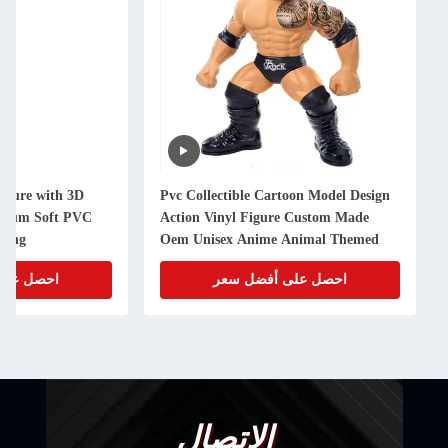
igure with 3D
Pvc Collectible Cartoon Model Design
emium Soft PVC
Action Vinyl Figure Custom Made
ging
Oem Unisex Anime Animal Themed
Logo Personalized 3d Art Toy
احصل على أفضل سعر
احصل على
الاتصال