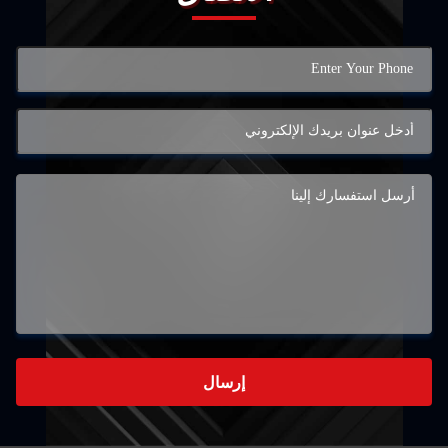
إرسال