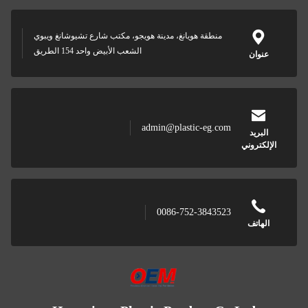
منطقة هويانغ، مدينة هويجو، مكتب شارع تشيوشانغ ويبوي
الشعب الأبيض واحد 154 الطريق
عنوان
admin@plastic-eg.com
البريد
الإلكتروني
0086-752-3843523
الهاتف