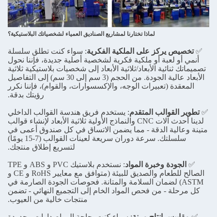
لماذا تختارنا لمشاريع الصناديق العمياء لشخصياتك البلاستيكية؟
✅
تخصيص يركز على الملكية الفكرية
: سواء كنت تطلق سلسلة
أنمي أو لعبة أو ملكية فكرية لشخصية أصلية جديدة، فإننا نحول
تصميماتك ثنائية الأبعاد/ثلاثية الأبعاد إلى شخصيات بلاستيكية ثلاثية
الأبعاد عالية الجودة. من الحجم (3 سم إلى 30 سم) إلى التفاصيل
المعقدة (تعبيرات الوجه، والإكسسوارات، والقوام)، فإننا نكرر
رؤيتك بدقة.
✅
تطوير القوالب المتقدم
: يستخدم فريق هندسة القوالب الداخلي
لدينا أحدث آلات CNC والنماذج الأولية ثلاثية الأبعاد لإنشاء قوالب
متينة وعالية الدقة - مما يضمن الاتساق في كل صندوق أعمى في
سلسلتك. سرعة دوران سريعة لعينات القوالب (7-15 يومًا)
لتسريع إطلاق منتجك.
✅
الجودة وخبرة المواد
: نستخدم بلاستيك PVC و ABS و TPE
الصالح للطعام والصديق للبيئة (متوافق مع معايير RoHS و CE و
ASTM) لضمان السلامة والمتانة. فحوصات الجودة الصارمة في
كل مرحلة - من فحص المواد الخام إلى التجميع النهائي - تضمن
منتجات خالية من العيوب.
✅
مقاييس إنتاج مرنة
: سواء كنت بحاجة إلى إصدارات محدودة